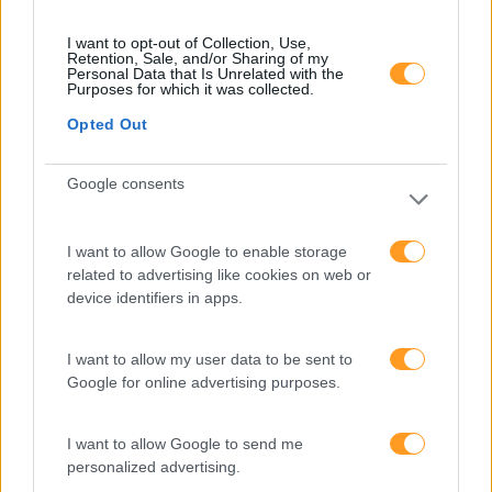
melhorar o ambiente de
trabalho e aumentar a
I want to opt-out of Collection, Use,
produtividade
Retention, Sale, and/or Sharing of my
Personal Data that Is Unrelated with the
Purposes for which it was collected.
O futuro dos líderes é
decidir com base em
Opted Out
dados e os dados
exigem pensamento
Google consents
crítico
I want to allow Google to enable storage
related to advertising like cookies on web or
Fazer perguntas tira-nos
device identifiers in apps.
do piloto automático
I want to allow my user data to be sent to
Google for online advertising purposes.
“Formação em IA para
meter a mão na massa”
Raquel Rebelo, CEO da
I want to allow Google to send me
SKOLAE Formação, fala
personalized advertising.
sobre a Academia de