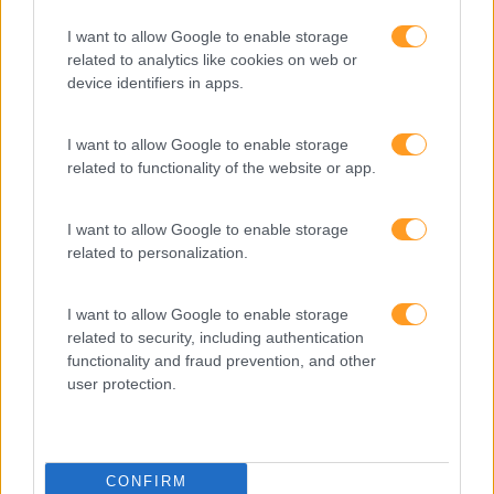
Verão
I want to allow Google to enable storage
related to analytics like cookies on web or
device identifiers in apps.
I want to allow Google to enable storage
related to functionality of the website or app.
I want to allow Google to enable storage
related to personalization.
I want to allow Google to enable storage
related to security, including authentication
Formações ajustadas
functionality and fraud prevention, and other
user protection.
ao seu negócio
FORMAÇÕES À
CONFIRM