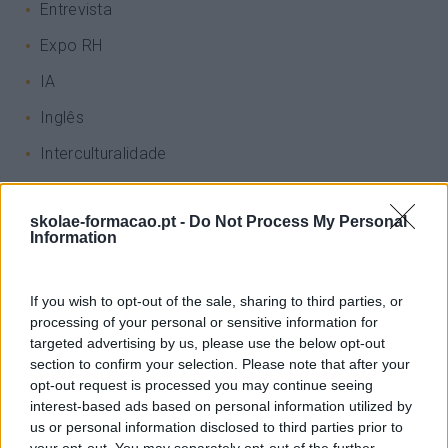
Entrevista
Expo RH
IA
Inglês
Interculturalidade
Keep In Mind
skolae-formacao.pt -
Do Not Process My Personal
Liderança
Information
Mudança
Perspetivas
If you wish to opt-out of the sale, sharing to third parties, or
processing of your personal or sensitive information for
Pessoas
targeted advertising by us, please use the below opt-out
section to confirm your selection. Please note that after your
PORTO RH MEETING
opt-out request is processed you may continue seeing
Recursos Humanos
interest-based ads based on personal information utilized by
us or personal information disclosed to third parties prior to
Sem Categoria
your opt-out. You may separately opt-out of the further