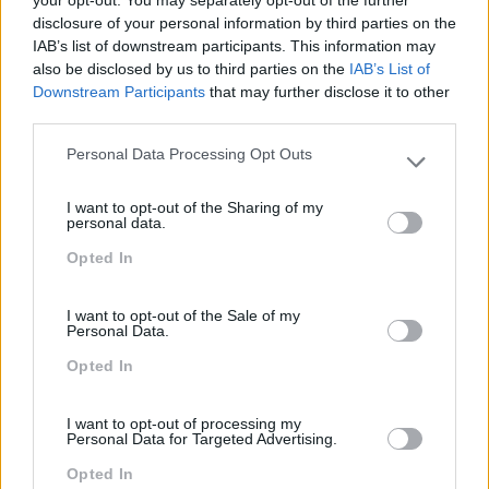
disclosure of your personal information by third parties on the
Sustentabilidade
IAB’s list of downstream participants. This information may
also be disclosed by us to third parties on the
IAB’s List of
Team Building
Downstream Participants
that may further disclose it to other
Tecnologias De Informação
third parties.
Vendas E Negociação
Personal Data Processing Opt Outs
Please note that this website/app uses one or more Google
services and may gather and store information including but
I want to opt-out of the Sharing of my
not limited to your visit or usage behaviour. You may click to
personal data.
grant or deny consent to Google and its third-party tags to
Recentes
Opted In
use your data for below specified purposes in below Google
consent section.
I want to opt-out of the Sale of my
Personal Data.
Feedback fora do
calendário
Opted In
I want to opt-out of processing my
Personal Data for Targeted Advertising.
Como usar a escuta
ativa para reter talento,
Opted In