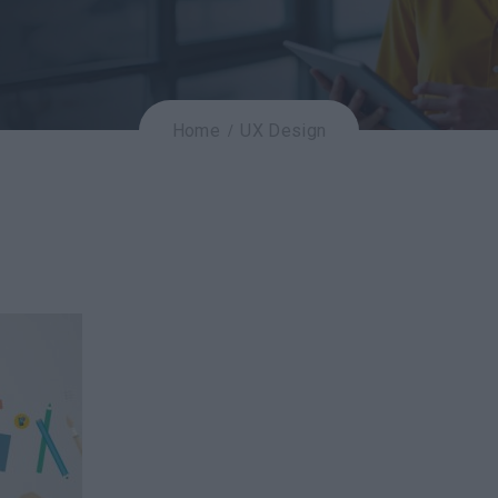
Home
UX Design