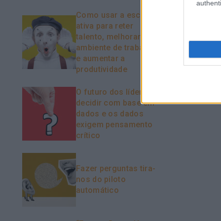
authenti
Como usar a escuta
ativa para reter
talento, melhorar o
ambiente de trabalho
e aumentar a
produtividade
O futuro dos líderes é
decidir com base em
dados e os dados
exigem pensamento
crítico
Fazer perguntas tira-
nos do piloto
automático