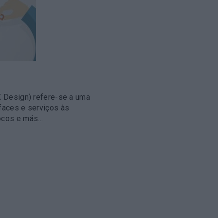
X Design) refere-se a uma
rfaces e serviços às
vocos e más…