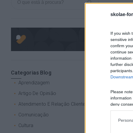
skolae-fo
If you wish 
sensitive in
confirm you
continue se
information 
further disc
participants
Categorias Blog
Downstream 
Aprendizagem
Please note
Artigo De Opinião
information 
Atendimento E Relação Cliente
deny consent
in below Go
Comunicação
Persona
Cultura