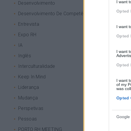
I want t
Desenvolvimento
Opted 
Desenvolvimento De Competências
Entrevista
I want t
Expo RH
Opted 
IA
I want 
Inglês
Advertis
Opted 
Interculturalidade
Keep In Mind
I want t
of my P
Liderança
was col
Mudança
Opted 
Perspetivas
Google 
Pessoas
PORTO RH MEETING