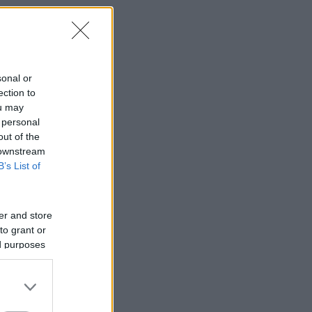
sonal or
ection to
ou may
 personal
out of the
 downstream
B’s List of
er and store
to grant or
ed purposes