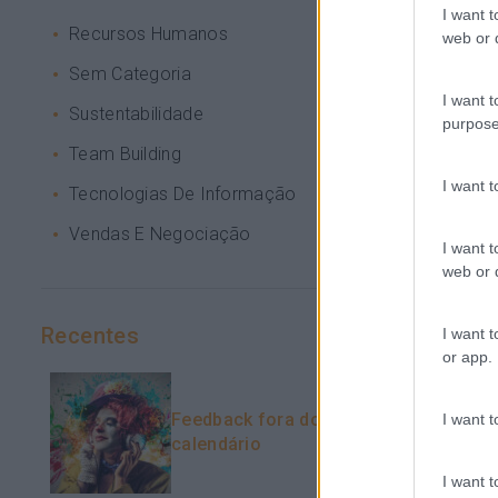
I want t
Recursos Humanos
web or d
Sem Categoria
I want t
Sustentabilidade
purpose
Team Building
I want 
Tecnologias De Informação
Vendas E Negociação
I want t
web or d
Recentes
I want t
or app.
Feedback fora do
I want t
calendário
I want t