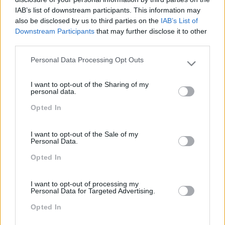
IAB’s list of downstream participants. This information may
Team Building
also be disclosed by us to third parties on the
IAB’s List of
Tecnologias De Informação
Downstream Participants
that may further disclose it to other
third parties.
Vendas E Negociação
Personal Data Processing Opt Outs
Please note that this website/app uses one or more Google
services and may gather and store information including but
I want to opt-out of the Sharing of my
not limited to your visit or usage behaviour. You may click to
Recentes
personal data.
grant or deny consent to Google and its third-party tags to
Opted In
use your data for below specified purposes in below Google
consent section.
Feedback fora do
I want to opt-out of the Sale of my
Personal Data.
calendário
Opted In
Como usar a escuta
I want to opt-out of processing my
Personal Data for Targeted Advertising.
ativa para reter talento,
melhorar o ambiente de
Opted In
trabalho e aumentar a