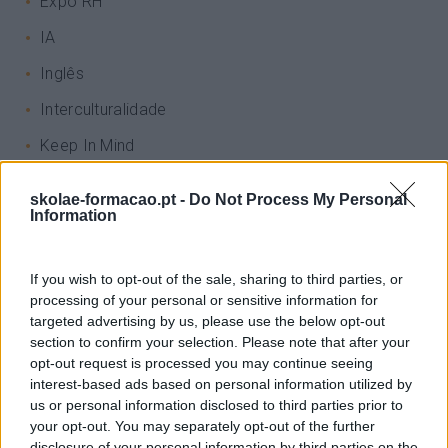
Expo RH
IA
Inglês
Interculturalidade
Keep In Mind
Liderança
skolae-formacao.pt -
Do Not Process My Personal
Information
Mudança
Perspetivas
If you wish to opt-out of the sale, sharing to third parties, or
Pessoas
processing of your personal or sensitive information for
targeted advertising by us, please use the below opt-out
PORTO RH MEETING
section to confirm your selection. Please note that after your
Recursos Humanos
opt-out request is processed you may continue seeing
interest-based ads based on personal information utilized by
Sem Categoria
us or personal information disclosed to third parties prior to
your opt-out. You may separately opt-out of the further
Sustentabilidade
disclosure of your personal information by third parties on the