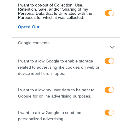
produtividade
I want to opt-out of Collection, Use,
Retention, Sale, and/or Sharing of my
Personal Data that Is Unrelated with the
O futuro dos líderes é
Purposes for which it was collected.
decidir com base em
dados e os dados
Opted Out
exigem pensamento
crítico
Google consents
I want to allow Google to enable storage
Fazer perguntas tira-nos
related to advertising like cookies on web or
do piloto automático
device identifiers in apps.
I want to allow my user data to be sent to
“Formação em IA para
Google for online advertising purposes.
meter a mão na massa”
Raquel Rebelo, CEO da
SKOLAE Formação, fala
I want to allow Google to send me
sobre a Academia de
personalized advertising.
Verão