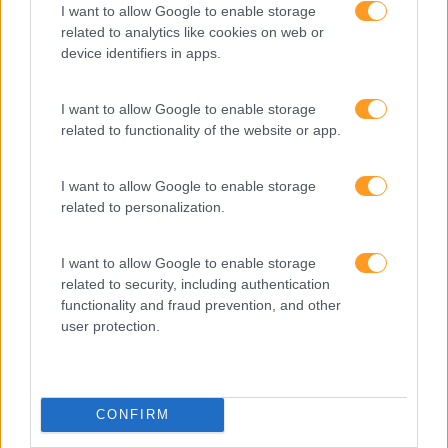
I want to allow Google to enable storage
related to analytics like cookies on web or
device identifiers in apps.
I want to allow Google to enable storage
related to functionality of the website or app.
I want to allow Google to enable storage
related to personalization.
I want to allow Google to enable storage
Formações ajustadas
related to security, including authentication
functionality and fraud prevention, and other
ao seu negócio
user protection.
FORMAÇÕES À
CONFIRM