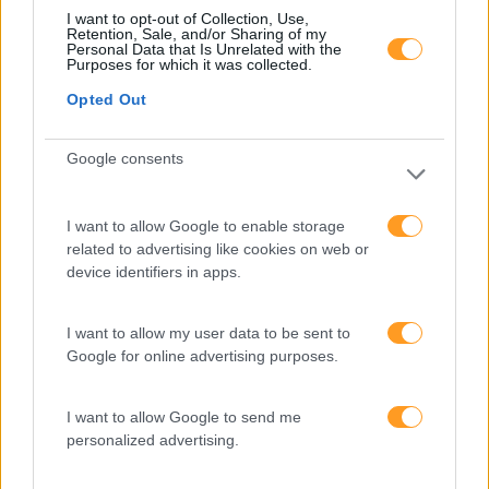
produtividade
I want to opt-out of Collection, Use,
Retention, Sale, and/or Sharing of my
Personal Data that Is Unrelated with the
O futuro dos líderes é
Purposes for which it was collected.
decidir com base em
dados e os dados
Opted Out
exigem pensamento
crítico
Google consents
I want to allow Google to enable storage
Fazer perguntas tira-nos
related to advertising like cookies on web or
do piloto automático
device identifiers in apps.
I want to allow my user data to be sent to
“Formação em IA para
Google for online advertising purposes.
meter a mão na massa”
Raquel Rebelo, CEO da
SKOLAE Formação, fala
I want to allow Google to send me
sobre a Academia de
personalized advertising.
Verão