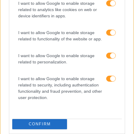
I want to allow Google to enable storage
related to analytics like cookies on web or
device identifiers in apps.
I want to allow Google to enable storage
related to functionality of the website or app.
I want to allow Google to enable storage
related to personalization.
I want to allow Google to enable storage
Formações ajustadas
related to security, including authentication
functionality and fraud prevention, and other
ao seu negócio
user protection.
FORMAÇÕES À
CONFIRM