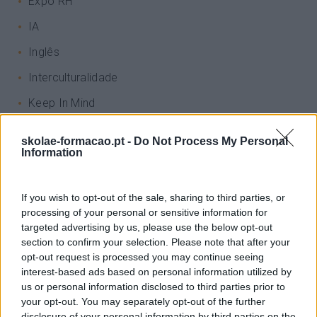
Expo RH
IA
Inglês
Interculturalidade
Keep In Mind
Liderança
skolae-formacao.pt -
Do Not Process My Personal
Information
Mudança
Perspetivas
If you wish to opt-out of the sale, sharing to third parties, or
Pessoas
processing of your personal or sensitive information for
targeted advertising by us, please use the below opt-out
PORTO RH MEETING
section to confirm your selection. Please note that after your
Recursos Humanos
opt-out request is processed you may continue seeing
interest-based ads based on personal information utilized by
Sem Categoria
us or personal information disclosed to third parties prior to
your opt-out. You may separately opt-out of the further
Sustentabilidade
disclosure of your personal information by third parties on the