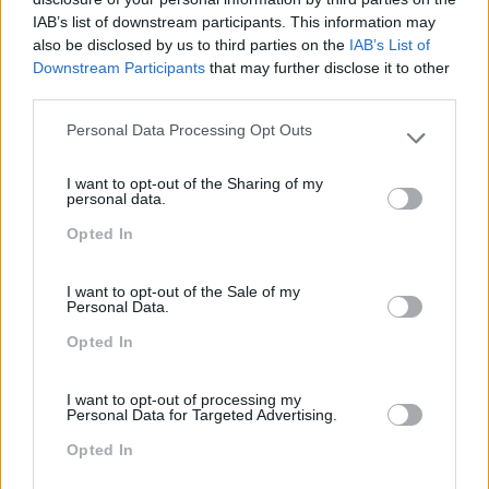
IAB’s list of downstream participants. This information may
Team Building
also be disclosed by us to third parties on the
IAB’s List of
Tecnologias De Informação
Downstream Participants
that may further disclose it to other
third parties.
Vendas E Negociação
Personal Data Processing Opt Outs
Please note that this website/app uses one or more Google
services and may gather and store information including but
I want to opt-out of the Sharing of my
not limited to your visit or usage behaviour. You may click to
Recentes
personal data.
grant or deny consent to Google and its third-party tags to
Opted In
use your data for below specified purposes in below Google
consent section.
Feedback fora do
I want to opt-out of the Sale of my
Personal Data.
calendário
Opted In
Como usar a escuta
I want to opt-out of processing my
Personal Data for Targeted Advertising.
ativa para reter talento,
melhorar o ambiente de
Opted In
trabalho e aumentar a