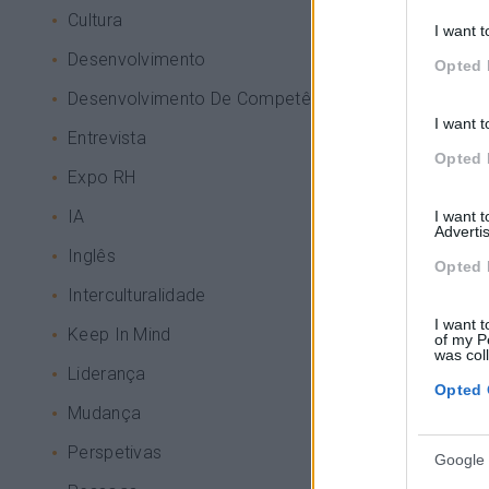
Cultura
I want t
Desenvolvimento
Opted 
Desenvolvimento De Competências
I want t
Entrevista
Opted 
Expo RH
IA
I want 
Advertis
Inglês
Opted 
Interculturalidade
I want t
Keep In Mind
of my P
was col
Liderança
Opted 
Mudança
Perspetivas
Google 