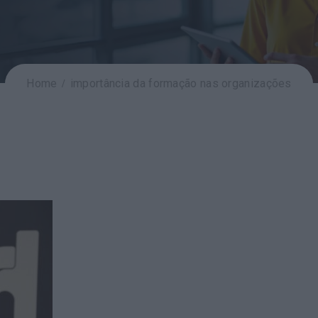
Home
importância da formação nas organizações