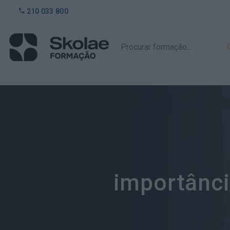
210 033 800
importânci