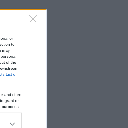
sonal or
ection to
ou may
 personal
out of the
 downstream
B’s List of
er and store
to grant or
ed purposes