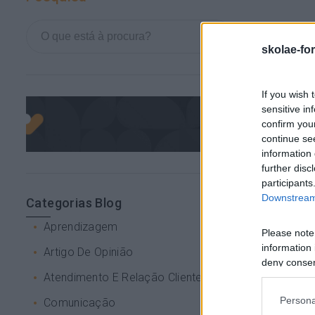
skolae-fo
If you wish 
sensitive in
confirm you
continue se
information 
further disc
participants
Downstream 
Categorias Blog
Aprendizagem
Please note
information 
Artigo De Opinião
deny consent
Atendimento E Relação Cliente
in below Go
Persona
Comunicação