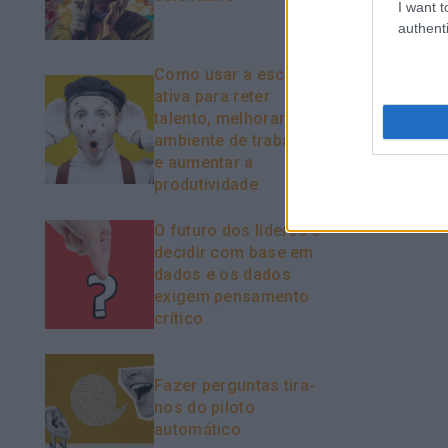
I want t
authenti
Como usar a escuta
ativa para reter
talento, melhorar o
ambiente de trabalho
e aumentar a
produtividade
O futuro dos líderes é
decidir com base em
dados e os dados
exigem pensamento
crítico
Fazer perguntas tira-
nos do piloto
automático