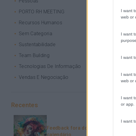
Pessoas
I want t
PORTO RH MEETING
web or d
Recursos Humanos
Sem Categoria
I want t
purpose
Sustentabilidade
Team Building
I want 
Tecnologias De Informação
I want t
Vendas E Negociação
web or d
I want t
Recentes
or app.
I want t
Feedback fora do
calendário