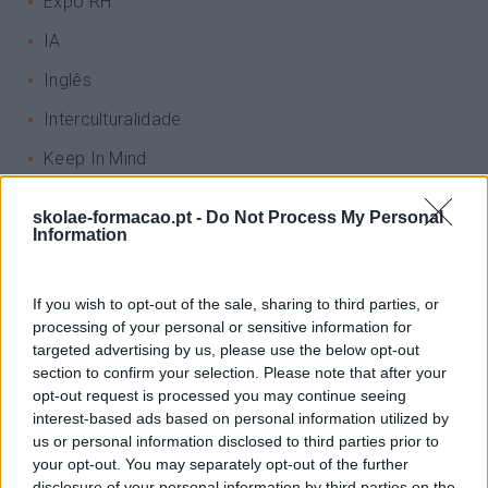
Expo RH
IA
Inglês
Interculturalidade
Keep In Mind
Liderança
skolae-formacao.pt -
Do Not Process My Personal
Information
Mudança
Perspetivas
If you wish to opt-out of the sale, sharing to third parties, or
Pessoas
processing of your personal or sensitive information for
targeted advertising by us, please use the below opt-out
PORTO RH MEETING
section to confirm your selection. Please note that after your
Recursos Humanos
opt-out request is processed you may continue seeing
interest-based ads based on personal information utilized by
Sem Categoria
us or personal information disclosed to third parties prior to
your opt-out. You may separately opt-out of the further
Sustentabilidade
disclosure of your personal information by third parties on the