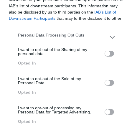
IAB’s list of downstream participants. This information may
Team Building
also be disclosed by us to third parties on the
IAB’s List of
Tecnologias De Informação
Downstream Participants
that may further disclose it to other
third parties.
Vendas E Negociação
Personal Data Processing Opt Outs
Please note that this website/app uses one or more Google
services and may gather and store information including but
I want to opt-out of the Sharing of my
not limited to your visit or usage behaviour. You may click to
Recentes
personal data.
grant or deny consent to Google and its third-party tags to
Opted In
use your data for below specified purposes in below Google
consent section.
Feedback fora do
I want to opt-out of the Sale of my
Personal Data.
calendário
Opted In
Como usar a escuta
I want to opt-out of processing my
Personal Data for Targeted Advertising.
ativa para reter talento,
melhorar o ambiente de
Opted In
trabalho e aumentar a