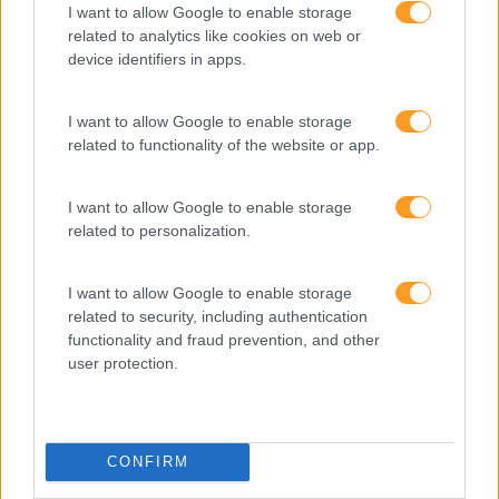
I want to allow Google to enable storage
related to analytics like cookies on web or
device identifiers in apps.
I want to allow Google to enable storage
related to functionality of the website or app.
I want to allow Google to enable storage
related to personalization.
I want to allow Google to enable storage
Formações ajustadas
related to security, including authentication
functionality and fraud prevention, and other
ao seu negócio
user protection.
FORMAÇÕES À
CONFIRM