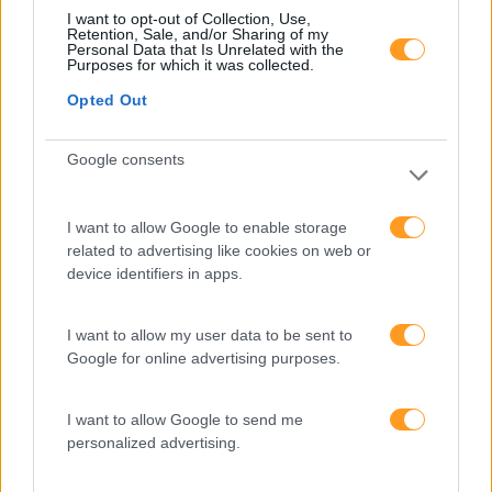
produtividade
I want to opt-out of Collection, Use,
Retention, Sale, and/or Sharing of my
Personal Data that Is Unrelated with the
O futuro dos líderes é
Purposes for which it was collected.
decidir com base em
dados e os dados
Opted Out
exigem pensamento
crítico
Google consents
I want to allow Google to enable storage
Fazer perguntas tira-nos
related to advertising like cookies on web or
do piloto automático
device identifiers in apps.
I want to allow my user data to be sent to
“Formação em IA para
Google for online advertising purposes.
meter a mão na massa”
Raquel Rebelo, CEO da
SKOLAE Formação, fala
I want to allow Google to send me
sobre a Academia de
personalized advertising.
Verão