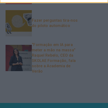
crítico
Fazer perguntas tira-nos
do piloto automático
“Formação em IA para
meter a mão na massa”
Raquel Rebelo, CEO da
SKOLAE Formação, fala
sobre a Academia de
Verão