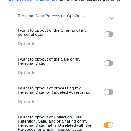
third parties.
Aprendizagem
Personal Data Processing Opt Outs
Artigo De Opinião
Please note that this website/app uses one or more Google
services and may gather and store information including but
Atendimento E Relação Cliente
I want to opt-out of the Sharing of my
not limited to your visit or usage behaviour. You may click to
personal data.
grant or deny consent to Google and its third-party tags to
Comunicação
Opted In
use your data for below specified purposes in below Google
consent section.
Cultura
I want to opt-out of the Sale of my
Desenvolvimento
Personal Data.
Desenvolvimento De Competências
Opted In
Entrevista
I want to opt-out of processing my
Personal Data for Targeted Advertising.
Expo RH
Opted In
IA
Inglês
I want to opt-out of Collection, Use,
Retention, Sale, and/or Sharing of my
Interculturalidade
Personal Data that Is Unrelated with the
Purposes for which it was collected.