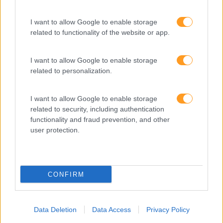
I want to allow Google to enable storage
Recentes
related to functionality of the website or app.
I want to allow Google to enable storage
Feedback fora do
related to personalization.
calendário
I want to allow Google to enable storage
related to security, including authentication
Como usar a escuta
functionality and fraud prevention, and other
ativa para reter talento,
user protection.
melhorar o ambiente de
trabalho e aumentar a
produtividade
CONFIRM
O futuro dos líderes é
decidir com base em
dados e os dados
Data Deletion
Data Access
Privacy Policy
exigem pensamento