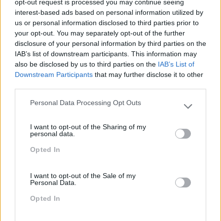
opt-out request is processed you may continue seeing
interest-based ads based on personal information utilized by
us or personal information disclosed to third parties prior to
your opt-out. You may separately opt-out of the further
disclosure of your personal information by third parties on the
IAB’s list of downstream participants. This information may
also be disclosed by us to third parties on the
IAB’s List of
Downstream Participants
that may further disclose it to other
“PREPARAR AS PESSOAS PARA APRENDER A
third parties.
REAPRENDER” É O GRANDE DESAFIO PARA OS
PRÓXIMOS ANOS
Personal Data Processing Opt Outs
Please note that this website/app uses one or more Google
A uma semana de mais uma edição do maior evento de
services and may gather and store information including but
I want to opt-out of the Sharing of my
Recursos Humanos do país – a ExpoRH -, fomos ouvir
not limited to your visit or usage behaviour. You may click to
personal data.
Raquel Rebelo, CEO da Abilways Portugal. A responsável
grant or deny consent to Google and its third-party tags to
conta de que forma a empresa está…
Opted In
use your data for below specified purposes in below Google
consent section.
I want to opt-out of the Sale of my
LEIA MAIS
Personal Data.
Opted In