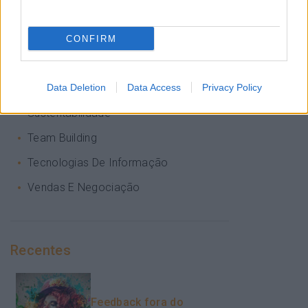
Pessoas
PORTO RH MEETING
CONFIRM
Recursos Humanos
Sem Categoria
Data Deletion
Data Access
Privacy Policy
Sustentabilidade
Team Building
Tecnologias De Informação
Vendas E Negociação
Recentes
Feedback fora do