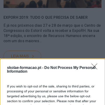
EXPORH 2019: TUDO O QUE PRECISA DE SABER
É já nos próximos dias 27 e 28 de março que o Centro de
Congressos do Estoril volta a receber a ExpoRH. Na sua
18ª edição, o encontro de Recursos Humanos encerra
com um dos maiores…
LEIA MAIS
skolae-formacao.pt -
Do Not Process My Personal
Information
If you wish to opt-out of the sale, sharing to third parties, or
processing of your personal or sensitive information for
targeted advertising by us, please use the below opt-out
section to confirm your selection. Please note that after your