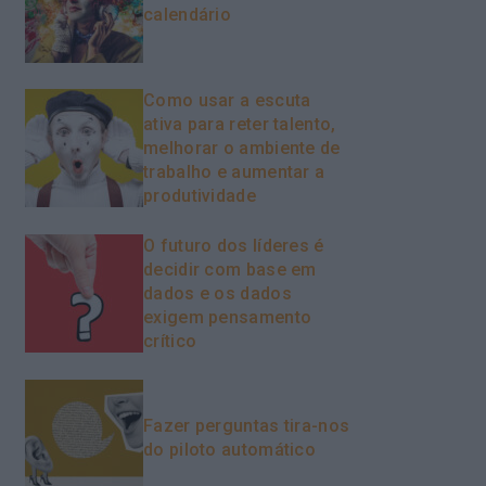
calendário
Como usar a escuta
ativa para reter talento,
melhorar o ambiente de
trabalho e aumentar a
produtividade
O futuro dos líderes é
decidir com base em
dados e os dados
exigem pensamento
crítico
Fazer perguntas tira-nos
do piloto automático