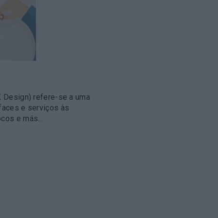
X Design) refere-se a uma
rfaces e serviços às
vocos e más…