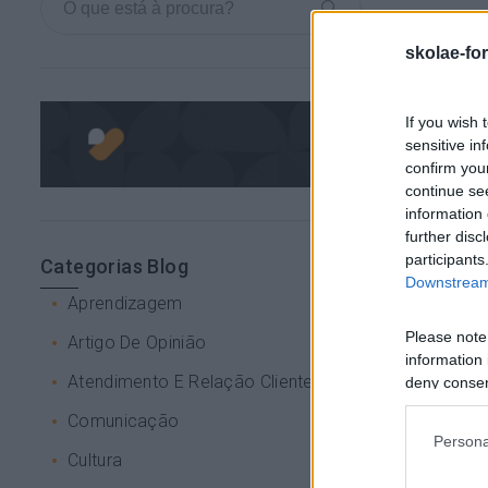
skolae-fo
If you wish 
sensitive in
confirm you
continue se
information 
further disc
participants
Categorias Blog
Downstream 
Aprendizagem
Please note
Artigo De Opinião
information 
Atendimento E Relação Cliente
deny consent
in below Go
Comunicação
Persona
Cultura