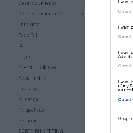
I want t
Desenvolvimento
Opted 
Desenvolvimento De Competências
Entrevista
I want t
Expo RH
Opted 
IA
I want 
Inglês
Advertis
Opted 
Interculturalidade
Keep In Mind
I want t
of my P
Liderança
was col
Mudança
Opted 
Perspetivas
Google 
Pessoas
PORTO RH MEETING