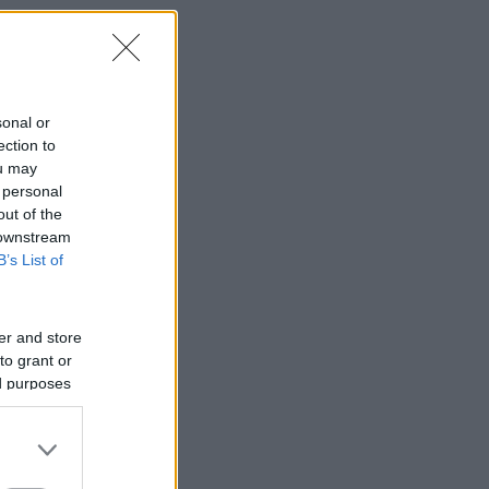
sonal or
ection to
ou may
 personal
out of the
 downstream
B’s List of
er and store
to grant or
ed purposes