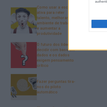
authenti
Como usar a escuta
ativa para reter
talento, melhorar o
ambiente de trabalho
e aumentar a
produtividade
O futuro dos líderes é
decidir com base em
dados e os dados
exigem pensamento
crítico
Fazer perguntas tira-
nos do piloto
automático