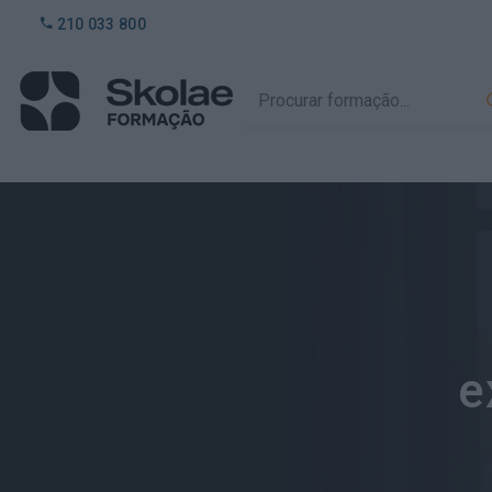
210 033 800
e