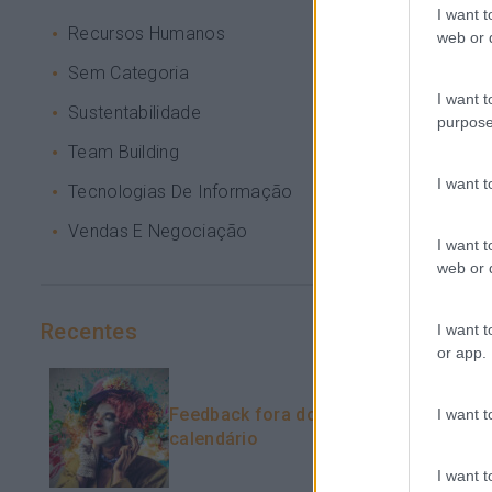
I want t
Recursos Humanos
web or d
Sem Categoria
I want t
Sustentabilidade
purpose
Team Building
I want 
Tecnologias De Informação
Vendas E Negociação
I want t
web or d
Recentes
I want t
or app.
Feedback fora do
I want t
calendário
I want t