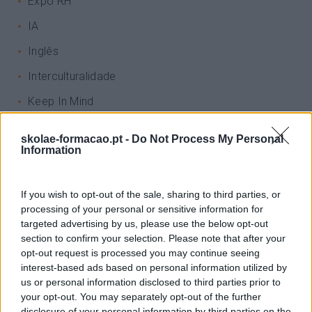
Expo RH
IA
Inglês
Interculturalidade
Keep In Mind
Liderança
skolae-formacao.pt -
Do Not Process My Personal
Information
Mudança
Perspetivas
If you wish to opt-out of the sale, sharing to third parties, or
Pessoas
processing of your personal or sensitive information for
targeted advertising by us, please use the below opt-out
PORTO RH MEETING
section to confirm your selection. Please note that after your
Recursos Humanos
opt-out request is processed you may continue seeing
interest-based ads based on personal information utilized by
Sem Categoria
us or personal information disclosed to third parties prior to
your opt-out. You may separately opt-out of the further
Sustentabilidade
disclosure of your personal information by third parties on the