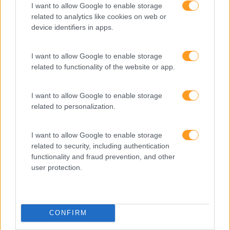
I want to allow Google to enable storage
related to analytics like cookies on web or
device identifiers in apps.
I want to allow Google to enable storage
related to functionality of the website or app.
I want to allow Google to enable storage
related to personalization.
I want to allow Google to enable storage
Formações ajustadas
related to security, including authentication
functionality and fraud prevention, and other
ao seu negócio
user protection.
FORMAÇÕES À
CONFIRM