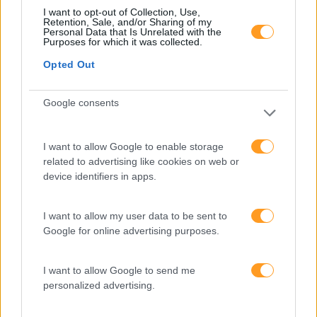
produtividade
I want to opt-out of Collection, Use,
Retention, Sale, and/or Sharing of my
Personal Data that Is Unrelated with the
O futuro dos líderes é
Purposes for which it was collected.
decidir com base em
dados e os dados
Opted Out
exigem pensamento
crítico
Google consents
I want to allow Google to enable storage
Fazer perguntas tira-nos
related to advertising like cookies on web or
do piloto automático
device identifiers in apps.
I want to allow my user data to be sent to
“Formação em IA para
Google for online advertising purposes.
meter a mão na massa”
Raquel Rebelo, CEO da
SKOLAE Formação, fala
I want to allow Google to send me
sobre a Academia de
personalized advertising.
Verão