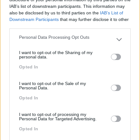
IAB’s list of downstream participants. This information may
Team Building
also be disclosed by us to third parties on the
IAB’s List of
Tecnologias De Informação
Downstream Participants
that may further disclose it to other
third parties.
Vendas E Negociação
Personal Data Processing Opt Outs
Please note that this website/app uses one or more Google
services and may gather and store information including but
I want to opt-out of the Sharing of my
not limited to your visit or usage behaviour. You may click to
Recentes
personal data.
grant or deny consent to Google and its third-party tags to
Opted In
use your data for below specified purposes in below Google
consent section.
Feedback fora do
I want to opt-out of the Sale of my
Personal Data.
calendário
Opted In
Como usar a escuta
I want to opt-out of processing my
Personal Data for Targeted Advertising.
ativa para reter talento,
melhorar o ambiente de
Opted In
trabalho e aumentar a