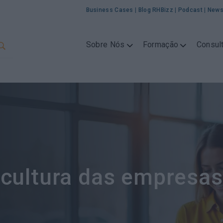
Business Cases
|
Blog RHBizz
|
Podcast
|
News
Sobre Nós
Formação
Consult
cultura das empresas