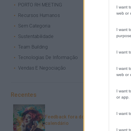
PORTO RH MEETING
I want t
web or d
Recursos Humanos
Sem Categoria
I want t
purpose
Sustentabilidade
Team Building
I want 
Tecnologias De Informação
Vendas E Negociação
I want t
web or d
I want t
Recentes
or app.
I want t
Feedback fora do
calendário
I want t