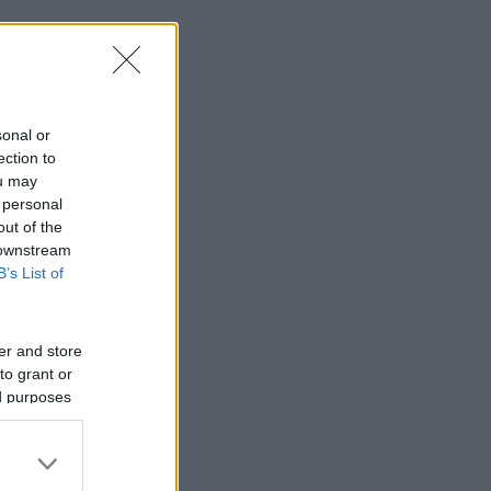
sonal or
ection to
ou may
 personal
out of the
 downstream
B’s List of
er and store
to grant or
ed purposes