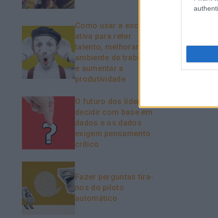
authenti
Como usar a escuta
ativa para reter
talento, melhorar o
ambiente de trabalho
e aumentar a
produtividade
O futuro dos líderes é
decidir com base em
dados e os dados
exigem pensamento
crítico
Fazer perguntas tira-
nos do piloto
automático