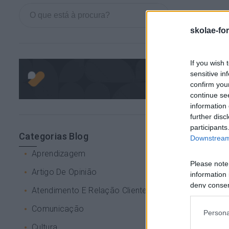
skolae-fo
If you wish 
sensitive in
confirm you
continue se
information 
further disc
participants
Categorias Blog
Downstream 
Aprendizagem
Please note
Artigo De Opinião
information 
deny consent
Atendimento E Relação Cliente
in below Go
Comunicação
Persona
Cultura