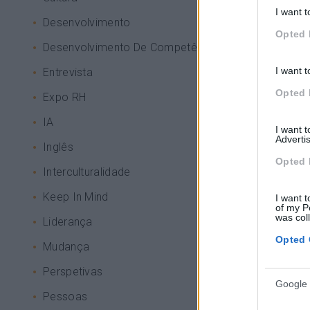
I want t
Desenvolvimento
Opted 
Desenvolvimento De Competências
I want t
Entrevista
Opted 
Expo RH
IA
I want 
Advertis
Inglês
Opted 
Interculturalidade
Keep In Mind
I want t
of my P
was col
Liderança
Opted 
Mudança
Perspetivas
Google 
Pessoas