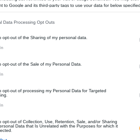
LEIA MAIS
 to Google and its third-party tags to use your data for below specifi
ogle consent section.
l Data Processing Opt Outs
o opt-out of the Sharing of my personal data.
In
o opt-out of the Sale of my Personal Data.
In
to opt-out of processing my Personal Data for Targeted
ing.
In
o opt-out of Collection, Use, Retention, Sale, and/or Sharing
ersonal Data that Is Unrelated with the Purposes for which it
OMO TRABALHAMOS
7 PERGUNTAS / 7 RESPOSTA
lected.
LOPES, DRH GROUPAMA