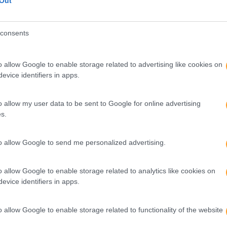
Out
odos os dias chegarem ao
ar, mas para gozar do sol
1 – Qual o sucesso de que m
equipa muito coesa e muito 
consents
estarmos longe…
o allow Google to enable storage related to advertising like cookies on
LEIA MAIS
evice identifiers in apps.
o allow my user data to be sent to Google for online advertising
s.
to allow Google to send me personalized advertising.
o allow Google to enable storage related to analytics like cookies on
evice identifiers in apps.
o allow Google to enable storage related to functionality of the website