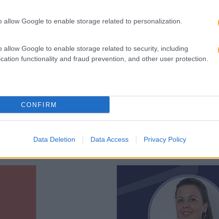
o allow Google to enable storage related to personalization.
 A ANDRÉ OLIVEIRA,
HOLOCRACIA: ESTAREMOS
o allow Google to enable storage related to security, including
ERSONAL FINANCE
cation functionality and fraud prevention, and other user protection.
Sim, é impossível falar de 
lementado na empresa? O
empresa até à data a implem
o, devido à divulgação que
tradicionais hierarquias de 
CONFIRM
LEIA MAIS
Data Deletion
Data Access
Privacy Policy