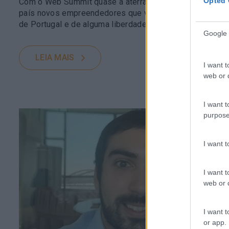
Opted 
Com o Web Summit quase a aterrar em Lisboa, vemos t
país novos empreendedores que vêm não só para trabalh
de Portugal e de alguma liberdade….
Google 
LEIA MAIS
I want t
web or d
I want t
purpose
I want 
I want t
web or d
I want t
or app.