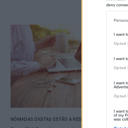
deny consent
in below Go
Persona
I want t
Opted 
I want t
Opted 
I want 
Advertis
Opted 
I want t
of my P
NÓMADAS DIGITAS ESTÃO A REDEFINIR A FORMA C
was col