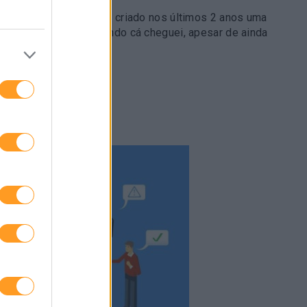
ais se orgulha? De ter criado nos últimos 2 anos uma
mais unida do que quando cá cheguei, apesar de ainda