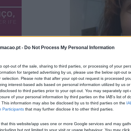
rmacao.pt -
Do Not Process My Personal Information
BEM-ESTAR NO TRABALHO
to opt-out of the sale, sharing to third parties, or processing of your per
ão é importante e a
formation for targeted advertising by us, please use the below opt-out s
de bem-estar é falar de
r selection. Please note that after your opt-out request is processed y
olaboradores? Estar…
eing interest-based ads based on personal information utilized by us or
7 PERGUNTAS / 7 RESPOSTA
disclosed to third parties prior to your opt-out. You may separately opt-
RESPONSÁVEL DE FORMAÇ
losure of your personal information by third parties on the IAB’s list of
1 – Qual o sucesso de que m
. This information may also be disclosed by us to third parties on the
IA
profissional que me permite 
Participants
that may further disclose it to other third parties.
tem que enfrentar hoje? Que
 that this website/app uses one or more Google services and may gath
including but not limited to your visit or usage behaviour. You may click 