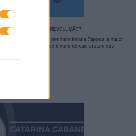
 PREPARADOS PARA A REVOLUÇÃO?
Holocracia sem começar por mencionar a Zappos, a maior
entar o conceito que não é mais do que a rutura das
uma…