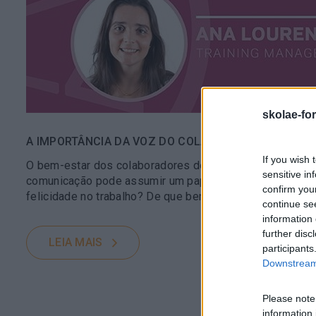
skolae-fo
A IMPORTÂNCIA DA VOZ DO COLABORADOR PARA O 
If you wish 
O bem-estar dos colaboradores dentro de uma organizaç
sensitive in
comunicação pode assumir um papel fundamental. Falar 
confirm you
felicidade no trabalho? De que benefícios se dão aos c
continue se
information 
further disc
LEIA MAIS
participants
Downstream 
Please note
information 