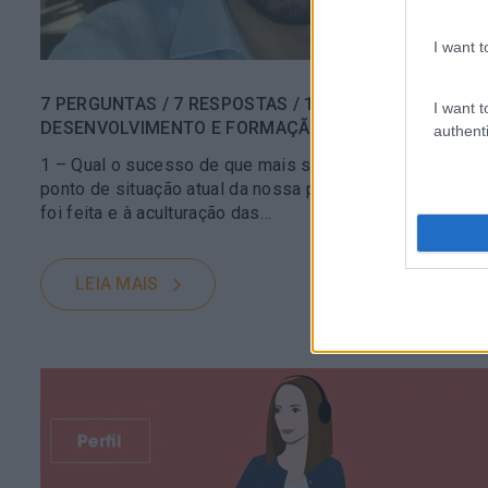
I want t
7 PERGUNTAS / 7 RESPOSTAS / 1 SELFIE: ENTREVISTA
I want t
DESENVOLVIMENTO E FORMAÇÃO DO BNP PARIBAS P
authenti
1 – Qual o sucesso de que mais se orgulha de ter imp
ponto de situação atual da nossa plataforma de formaçã
foi feita e à aculturação das…
LEIA MAIS