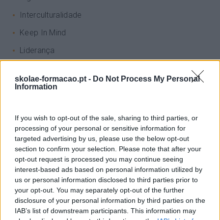
Interculturalidade
Keep In Mind
Liderança
Mudança
skolae-formacao.pt -
Do Not Process My Personal
Perspetivas
Information
Pessoas
If you wish to opt-out of the sale, sharing to third parties, or
PORTO RH MEETING
processing of your personal or sensitive information for
Recursos Humanos
targeted advertising by us, please use the below opt-out
section to confirm your selection. Please note that after your
Sem Categoria
opt-out request is processed you may continue seeing
interest-based ads based on personal information utilized by
Sustentabilidade
us or personal information disclosed to third parties prior to
your opt-out. You may separately opt-out of the further
Team Building
disclosure of your personal information by third parties on the
Tecnologias De Informação
IAB’s list of downstream participants. This information may