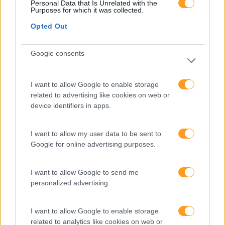
Personal Data that Is Unrelated with the
dados e os dados
Purposes for which it was collected.
exigem pensamento
Opted Out
crítico
Google consents
Fazer perguntas tira-nos
do piloto automático
I want to allow Google to enable storage
related to advertising like cookies on web or
device identifiers in apps.
“Formação em IA para
meter a mão na massa”
I want to allow my user data to be sent to
Raquel Rebelo, CEO da
Google for online advertising purposes.
SKOLAE Formação, fala
sobre a Academia de
I want to allow Google to send me
Verão
personalized advertising.
I want to allow Google to enable storage
related to analytics like cookies on web or