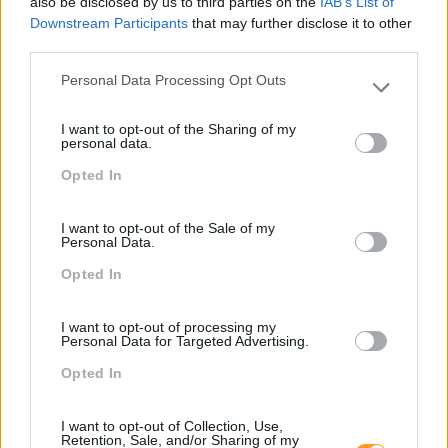
also be disclosed by us to third parties on the
IAB’s List of
Vendas E Negociação
Downstream Participants
that may further disclose it to other
third parties.
Personal Data Processing Opt Outs
Please note that this website/app uses one or more Google
Recentes
services and may gather and store information including but
I want to opt-out of the Sharing of my
not limited to your visit or usage behaviour. You may click to
personal data.
grant or deny consent to Google and its third-party tags to
Opted In
use your data for below specified purposes in below Google
Feedback fora do
consent section.
calendário
I want to opt-out of the Sale of my
Personal Data.
Opted In
Como usar a escuta
ativa para reter talento,
melhorar o ambiente de
I want to opt-out of processing my
Personal Data for Targeted Advertising.
trabalho e aumentar a
produtividade
Opted In
O futuro dos líderes é
I want to opt-out of Collection, Use,
decidir com base em
Retention, Sale, and/or Sharing of my