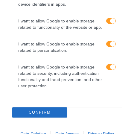
device identifiers in apps.
I want to allow Google to enable storage
related to functionality of the website or app.
I want to allow Google to enable storage
related to personalization.
Formações ajustadas
I want to allow Google to enable storage
ao seu negócio
related to security, including authentication
functionality and fraud prevention, and other
user protection.
FORMAÇÕES À
MEDIDA
CONFIRM
Provocamos e aceleramos processos de mudança com a
Data Deletion
Data Access
Privacy Policy