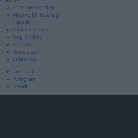
Porto RH Meeting
Algarve RH Meeting
Expo RH
Business Cases
Blog RH Bizz
Podcast
Newsletter
Contactos
facebook
instagram
linkedin
CHATGPT PLUS –
CRIAR AGENTES DE
IA FACILMENTE