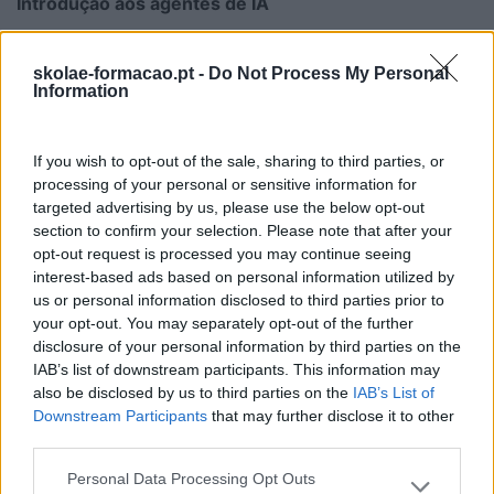
Introdução aos agentes de IA
• Definição e tipologia dos agentes de IA
• Diferenças entre chatbots e agentes de IA
skolae-formacao.pt -
Do Not Process My Personal
Information
• Principais plataformas do mercado
• Nível de tecnicidade
• Subscrições necessárias
If you wish to opt-out of the sale, sharing to third parties, or
• Panorama dos casos de utilização em empresa
processing of your personal or sensitive information for
targeted advertising by us, please use the below opt-out
Os espaços de criação de agentes com as
section to confirm your selection. Please note that after your
ferramentas da OpenAI
opt-out request is processed you may continue seeing
interest-based ads based on personal information utilized by
• A GPT Store e os GPT públicos disponíveis
us or personal information disclosed to third parties prior to
• Interface de criação de um GPT
your opt-out. You may separately opt-out of the further
• Os dois modos de criação das instruções
disclosure of your personal information by third parties on the
• As opções (funcionalidades) disponíveis
IAB’s list of downstream participants. This information may
also be disclosed by us to third parties on the
IAB’s List of
• A plataforma de criação de agentes com RAG e
Downstream Participants
that may further disclose it to other
escolha do modelo
third parties.
• Como proteger um GPT
Personal Data Processing Opt Outs
Revisão dos fundamentos do prompt engineering