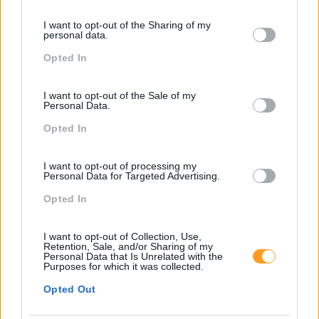
Please note that this website/app uses one or more Google
services and may gather and store information including but
I want to opt-out of the Sharing of my
• As diferentes técnicas de prompt
not limited to your visit or usage behaviour. You may click to
personal data.
• Técnicas de prompt específicas para agentes
grant or deny consent to Google and its third-party tags to
Opted In
use your data for below specified purposes in below Google
Fundamentos da criação de agentes
consent section.
I want to opt-out of the Sale of my
• Propriedades específicas de um agente de IA
Personal Data.
• Componentes-chave: Memória, Contexto, Instruções,
Opted In
Acionamento e conectividade
• Boas práticas de conceção
I want to opt-out of processing my
• Limites e considerações éticas
Personal Data for Targeted Advertising.
Exemplos de trabalhos práticos
Opted In
• Utilização das técnicas de Flipped interaction,
I want to opt-out of Collection, Use,
Action, Tools e contexto temporal
Retention, Sale, and/or Sharing of my
• Análise de diferentes agentes de IA existentes
Personal Data that Is Unrelated with the
Purposes for which it was collected.
• Definição de um caso de utilização
Opted Out
personalizado