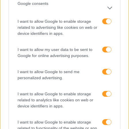
Criação de agentes com ChatGPT Plus
Google consents
• Configuração das instruções de base
• Personalização do comportamento
I want to allow Google to enable storage
• Testes e iterações
related to advertising like cookies on web or
device identifiers in apps.
Automação (bases)
• Adição de ações para automação
I want to allow my user data to be sent to
• As plataformas de automação do mercado
Google for online advertising purposes.
Exemplos de trabalhos práticos
I want to allow Google to send me
• Criação de um GPT personalizado
personalized advertising.
• Testes e otimização dos agentes criados
Formador
I want to allow Google to enable storage
related to analytics like cookies on web or
Facilitador que combina know-how com experiência
device identifiers in apps.
empresarial e competências pedagógicas, para dar
resposta a necessidades operacionais e potenciar a
I want to allow Google to enable storage
aprendizagem.
related to functionality of the website or app.