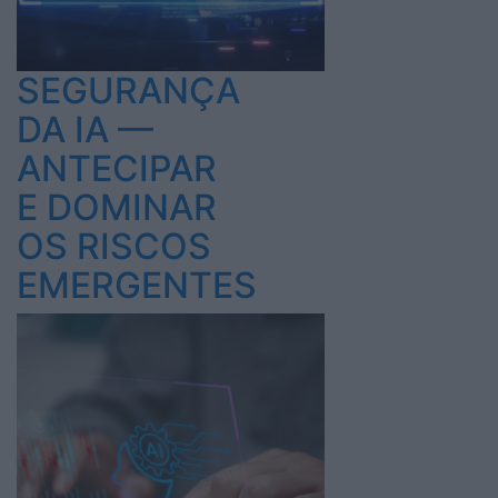
SEGURANÇA
DA IA —
ANTECIPAR
E DOMINAR
OS RISCOS
EMERGENTES