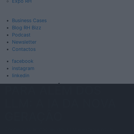
Expo RH
Business Cases
Blog RH Bizz
Podcast
Newsletter
Contactos
facebook
instagram
linkedin
PARA ALÉM DOS
LLM: A IA DA NOVA
GERAÇÃO
Conheça as limitações dos LLM e explore novas