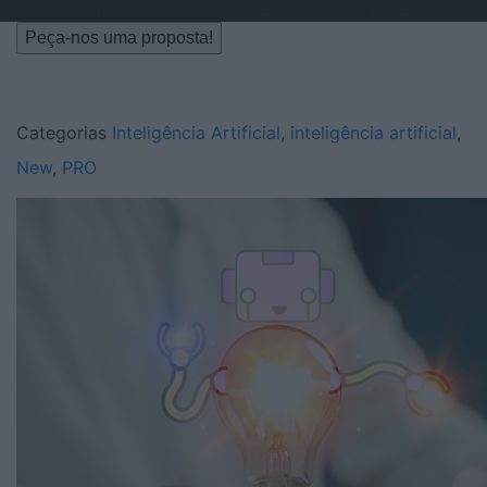
abordagens de IA como SSL, EBM, JEPA e H‑JEPA.
Peça-nos uma proposta!
Categorias
Inteligência Artificial
,
inteligência artificial
,
New
,
PRO