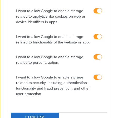
new
PRO
I want to allow Google to enable storage
related to analytics like cookies on web or
DESENVOLVIMENTO WEB
device identifiers in apps.
ACESSÍVEL – AVANÇADO
I want to allow Google to enable storage
2,5 dias
Intra
related to functionality of the website or app.
SABER MAIS
I want to allow Google to enable storage
related to personalization.
I want to allow Google to enable storage
related to security, including authentication
1
2
functionality and fraud prevention, and other
user protection.
CONFIRM