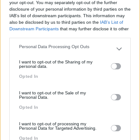
CRIAÇÃO DE APLICAÇÕES
your opt-out. You may separately opt-out of the further
disclosure of your personal information by third parties on the
NATIVAS ACESSÍVEIS –
IAB’s list of downstream participants. This information may
also be disclosed by us to third parties on the
IAB’s List of
AVANÇADO
Downstream Participants
that may further disclose it to other
third parties.
2 dias
Intra
Personal Data Processing Opt Outs
Please note that this website/app uses one or more Google
SABER MAIS
services and may gather and store information including but
I want to opt-out of the Sharing of my
not limited to your visit or usage behaviour. You may click to
personal data.
grant or deny consent to Google and its third-party tags to
Opted In
use your data for below specified purposes in below Google
consent section.
new
PRO
I want to opt-out of the Sale of my
Personal Data.
DESENVOLVIMENTO DE
Opted In
APLICAÇÕES MOBILE
ACESSÍVEIS – BÁSICO
I want to opt-out of processing my
Personal Data for Targeted Advertising.
2 dias
Intra
Opted In