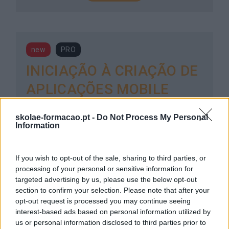
new
PRO
INICIAÇÃO À CRIAÇÃO DE
APLICAÇÕES MOBILE
ACESSÍVEIS
skolae-formacao.pt -
Do Not Process My Personal
Information
1 dia
Intra
SABER MAIS
If you wish to opt-out of the sale, sharing to third parties, or
processing of your personal or sensitive information for
targeted advertising by us, please use the below opt-out
section to confirm your selection. Please note that after your
opt-out request is processed you may continue seeing
interest-based ads based on personal information utilized by
new
PRO
us or personal information disclosed to third parties prior to