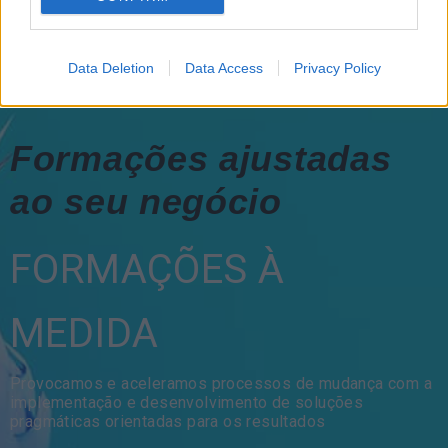
Data Deletion
Data Access
Privacy Policy
Formações ajustadas
ao seu negócio
FORMAÇÕES À
MEDIDA
Provocamos e aceleramos processos de mudança com a
implementação e desenvolvimento de soluções
pragmáticas orientadas para os resultados