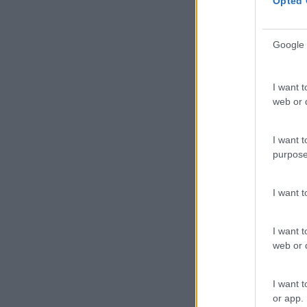
Opted 
Google 
I want t
Cursos relacionados
web or d
I want t
purpose
I want 
I want t
SKOLAE Formação
Soluções
web or d
Somos a filial portuguesa do
Formação
I want t
grupo SKOLAE Formation,
Consultoria
or app.
empresa europeia