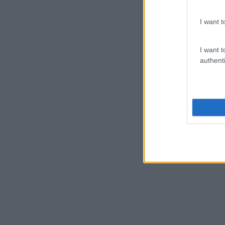
multiespecializada no
Digital Learning
desenvolvimento de
I want t
competências e soluções de
Team Building
aprendizagem. Estamos em
Mentoring
I want t
Portugal desde 1998.
authenti
Coaching
Ver todas as formações
O grupo
Outras marcas do Grupo
M2I
IA, informática e ofimá
M2I
https://www.m2iformat