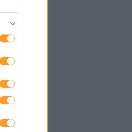
s de interesse
Necessita de ajuda?
ases
Contactos
z