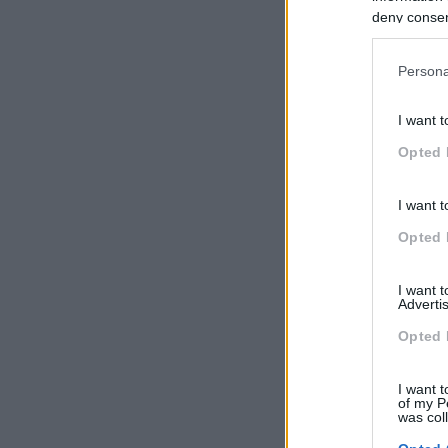
IMPLEMENTAR UMA ESTRATÉGIA
deny consent
in below Go
Qualificar e definir os objetivos institucionais
Escolher um campo de comunicação: desenvolvimento s
Persona
Conhecer os principais recursos da comunicação instit
I want t
Utilizar as ferramentas necessárias para desenvolver a 
(sites, blogues, new media)
Opted 
Utilizar ferramentas para desenvolver a notoriedade e
imprensa, publicidade, mecenato, patrocínio de eventos,
I want t
Opted 
Duração
I want 
Advertis
Opted 
1 dia
I want t
of my P
Formador
was col