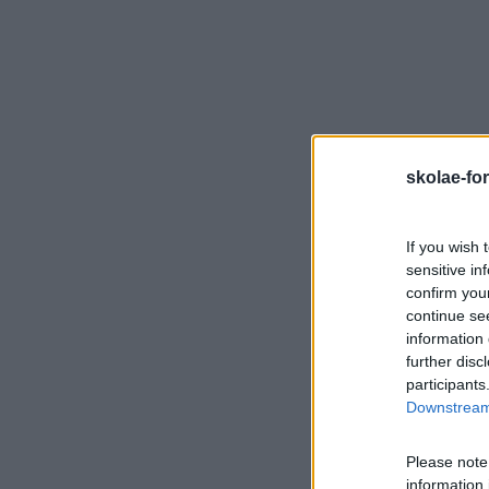
Definir uma comunicação global para apoiar a comunic
situações de crise
Encontrar o equilíbrio entre os valores da empresa e a
DEFINIR A IDENTIDADE CORPORATIVA
skolae-fo
Definir os valores, a visão e a missão corporativa de 
Escolher um posicionamento claro e diferenciador e e
Definir os atributos da imagem para que seja desejada
If you wish 
Desenvolver e formalizar o seu discurso
sensitive in
confirm you
continue se
PLANEAR UM REFERENCIAL DE IDENTIDA
information 
further disc
participants
Escolher um estilo de comunicação em função da ima
Downstream 
Fazer evoluir o logotipo de acordo para a imagem des
Please note
information 