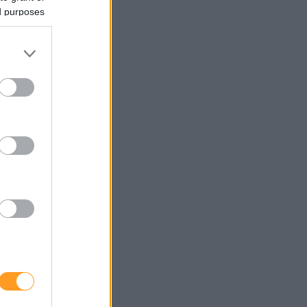
ed purposes
mpresa
igital
a de