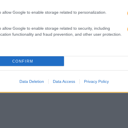
Missão, Visão e Valores
Subscreva 
o allow Google to enable storage related to personalization.
E-books
o allow Google to enable storage related to security, including
cation functionality and fraud prevention, and other user protection.
CONFIRM
Data Deletion
Data Access
Privacy Policy
tica
ion.fr/