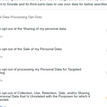
 to Google and its third-party tags to use your data for below specifi
ogle consent section.
ustentável, ético e socialmente responsável
l Data Processing Opt Outs
ucional para colocar em prática os valores e o discurso da e
o opt-out of the Sharing of my personal data.
sua visibilidade: identidade visual, impressa (em folheto) e d
In
 reputação e valorizar a imagem: relações públicas, assessori
 realização de eventos
o opt-out of the Sale of my Personal Data.
In
to opt-out of processing my Personal Data for Targeted
ing.
In
o opt-out of Collection, Use, Retention, Sale, and/or Sharing
ersonal Data that Is Unrelated with the Purposes for which it
lected.