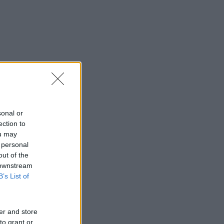
ntecipar
sonal or
ection to
ou may
 personal
out of the
 downstream
B’s List of
er and store
to grant or