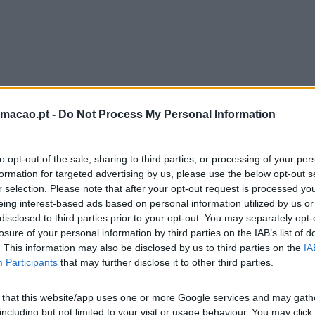
ação operacional, coordenar as comunicações da empresa e a
s expetativas sociais
rmacao.pt -
Do Not Process My Personal Information
forma coerente com a identidade global
xpressar uma identidade corporativa
 e credível
to opt-out of the sale, sharing to third parties, or processing of your per
formation for targeted advertising by us, please use the below opt-out s
r selection. Please note that after your opt-out request is processed y
eing interest-based ads based on personal information utilized by us or
DE
disclosed to third parties prior to your opt-out. You may separately opt-
losure of your personal information by third parties on the IAB’s list of
. This information may also be disclosed by us to third parties on the
IA
gem desejada
Participants
that may further disclose it to other third parties.
ejada
 that this website/app uses one or more Google services and may gath
including but not limited to your visit or usage behaviour. You may click 