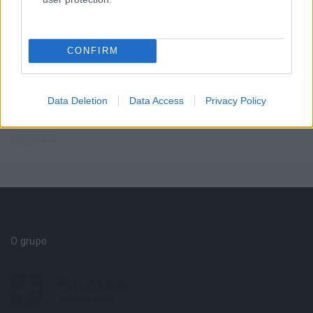
Blog RHBizz
Subscreva a nossa newsletter
CONFIRM
E-books
Data Deletion
Data Access
Privacy Policy
Necessita de ajuda?
Contactos
O grupo