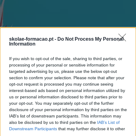
skolae-formacao.pt -
Do Not Process My Personal
Formações ajustadas ao
Information
seu negócio
If you wish to opt-out of the sale, sharing to third parties, or
processing of your personal or sensitive information for
targeted advertising by us, please use the below opt-out
FORMAÇÕES À
section to confirm your selection. Please note that after your
opt-out request is processed you may continue seeing
interest-based ads based on personal information utilized by
MEDIDA
us or personal information disclosed to third parties prior to
your opt-out. You may separately opt-out of the further
Provocamos e aceleramos processos de mudança com a
disclosure of your personal information by third parties on the
implementação e desenvolvimento de soluções
IAB’s list of downstream participants. This information may
pragmáticas orientadas para os resultados
also be disclosed by us to third parties on the
IAB’s List of
Downstream Participants
that may further disclose it to other
SABER MAIS
third parties.