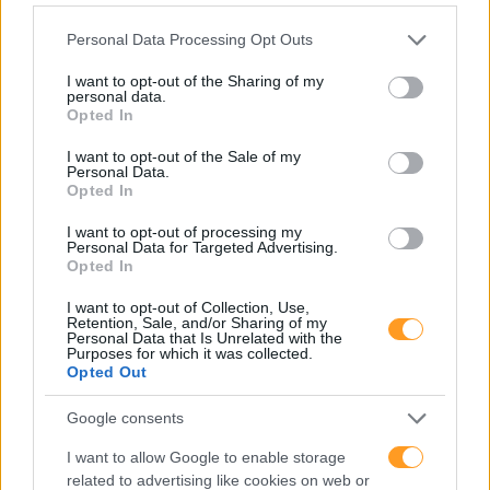
Please note that this website/app uses one or more Google
Personal Data Processing Opt Outs
services and may gather and store information including but
not limited to your visit or usage behaviour. You may click to
I want to opt-out of the Sharing of my
personal data.
grant or deny consent to Google and its third-party tags to
SKOLAE Formação
Opted In
use your data for below specified purposes in below Google
Somos a filial portuguesa do grupo SKOLAE Formation,
consent section.
I want to opt-out of the Sale of my
empresa europeia multiespecializada no desenvolvimento de
Personal Data.
Opted In
competências e soluções de aprendizagem. Estamos em
Portugal desde 1998.
I want to opt-out of processing my
Personal Data for Targeted Advertising.
Opted In
I want to opt-out of Collection, Use,
Retention, Sale, and/or Sharing of my
Personal Data that Is Unrelated with the
Purposes for which it was collected.
Opted Out
Ver todas as formações
Google consents
I want to allow Google to enable storage
Soluções
related to advertising like cookies on web or