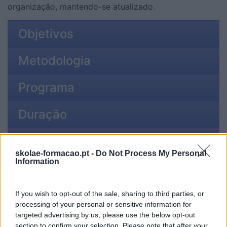
organização, mantendo-se atualizado.
Objetivos
Metodologia
Programa
Duração
Formador
skolae-formacao.pt -
Do Not Process My Personal
Information
INTRA
If you wish to opt-out of the sale, sharing to third parties, or
processing of your personal or sensitive information for
targeted advertising by us, please use the below opt-out
Quer uma formação à medida para a sua
section to confirm your selection. Please note that after your