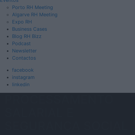
Porto RH Meeting
Algarve RH Meeting
Expo RH
Business Cases
Blog RH Bizz
Podcast
Newsletter
Contactos
facebook
instagram
linkedin
PROCESSAMENTO
SALARIAL E
SEGURANÇA SOCIAL