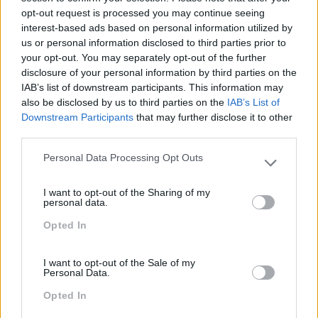
empresa?
opt-out request is processed you may continue seeing
interest-based ads based on personal information utilized by
us or personal information disclosed to third parties prior to
Peça-nos uma proposta!
your opt-out. You may separately opt-out of the further
disclosure of your personal information by third parties on the
IAB’s list of downstream participants. This information may
also be disclosed by us to third parties on the
IAB’s List of
Downstream Participants
that may further disclose it to other
Cursos relacionados
third parties.
Personal Data Processing Opt Outs
Please note that this website/app uses one or more Google
services and may gather and store information including but
I want to opt-out of the Sharing of my
not limited to your visit or usage behaviour. You may click to
personal data.
grant or deny consent to Google and its third-party tags to
Opted In
use your data for below specified purposes in below Google
consent section.
I want to opt-out of the Sale of my
Personal Data.
Opted In