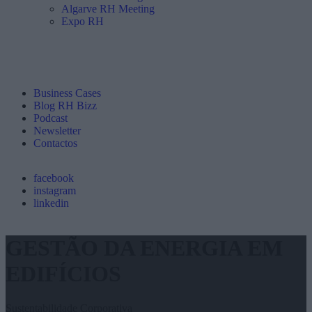
Algarve RH Meeting
Expo RH
Business Cases
Blog RH Bizz
Podcast
Newsletter
Contactos
facebook
instagram
linkedin
GESTÃO DA ENERGIA EM
EDIFÍCIOS
Sustentabilidade Corporativa