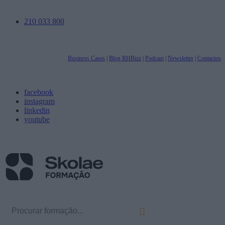
210 033 800
Business Cases
|
Blog RHBizz
|
Podcast
|
Newsletter
|
Contactos
facebook
instagram
linkedin
youtube