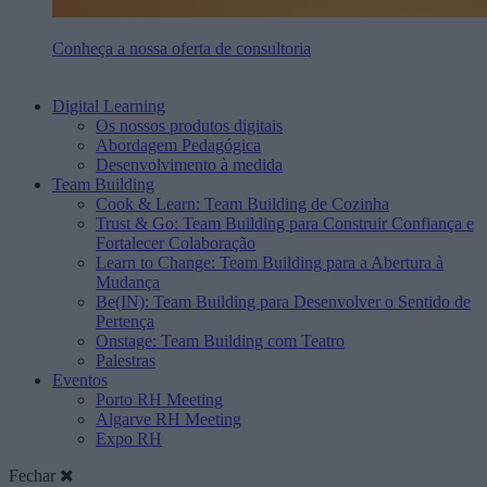
Conheça a nossa oferta de consultoria
Digital Learning
Os nossos produtos digitais
Abordagem Pedagógica
Desenvolvimento à medida
Team Building
Cook & Learn: Team Building de Cozinha
Trust & Go: Team Building para Construir Confiança e
Fortalecer Colaboração
Learn to Change: Team Building para a Abertura à
Mudança
Be(IN): Team Building para Desenvolver o Sentido de
Pertença
Onstage: Team Building com Teatro
Palestras
Eventos
Porto RH Meeting
Algarve RH Meeting
Expo RH
Fechar