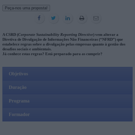
Peça-nos uma proposta!
A CSRD (
Corporate Sustainability Reporting Directive
) vem alterar a
Diretiva de Divulgação de Informações Não Financeiras (“NFRD”) que
estabelece regras sobre a divulgação pelas empresas quanto à gestão dos
desafios sociais e ambientais
.
Já conhece estas regras? Está preparado para as cumprir?
Objetivos
Duração
Programa
Formador