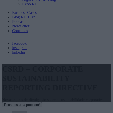
Expo RH
Business Cases
Blog RH Bizz
Podcast
Newsletter
Contactos
facebook
instagram
linkedin
CSRD – CORPORATE
SUSTAINABILITY
REPORTING DIRECTIVE
Novas regras de divulgação sobre a sustentabilidade corporativa
Peça-nos uma proposta!