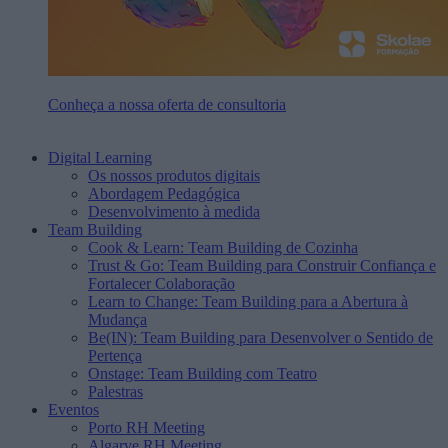
Conheça a nossa oferta de consultoria
Digital Learning
Os nossos produtos digitais
Abordagem Pedagógica
Desenvolvimento à medida
Team Building
Cook & Learn: Team Building de Cozinha
Trust & Go: Team Building para Construir Confiança e
Fortalecer Colaboração
Learn to Change: Team Building para a Abertura à
Mudança
Be(IN): Team Building para Desenvolver o Sentido de
Pertença
Onstage: Team Building com Teatro
Palestras
Eventos
Porto RH Meeting
Algarve RH Meeting