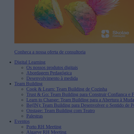
Conheça a nossa oferta de consultoria
Digital Learning
Os nossos produtos digitais
Abordagem Pedagógica
Desenvolvimento à medida
Team Building
Cook & Learn: Team Building de Cozinha
Trust & Go: Team Building para Construir Confiança e F
Learn to Change: Team Building para a Abertura à Mud
Be(IN): Team Building para Desenvolver o Sentido de P
Onstage: Team Building com Teatro
Palestras
Eventos
Porto RH Meeting
Algarve RH Meeting