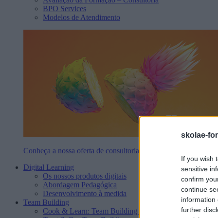
BPO Services
Modelos de Atendimento
skolae-fo
Conheça a nossa oferta de consultoria
If you wish 
Digital Learning
sensitive in
Os nossos produtos digitais
confirm you
Abordagem Pedagógica
continue se
Desenvolvimento à medida
information 
Team Building
further disc
Cook & Learn: Team Building de Cozinha