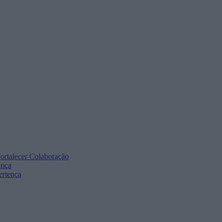
ortalecer Colaboração
ança
ertença