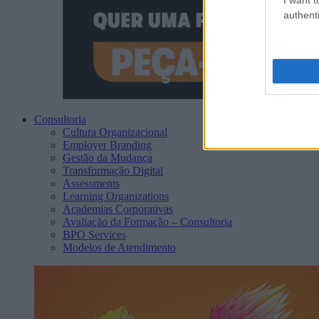
authenti
Consultoria
Cultura Organizacional
Employer Branding
Gestão da Mudança
Transformação Digital
Assessments
Learning Organizations
Academias Corporativas
Avaliação da Formação – Consultoria
BPO Services
Modelos de Atendimento