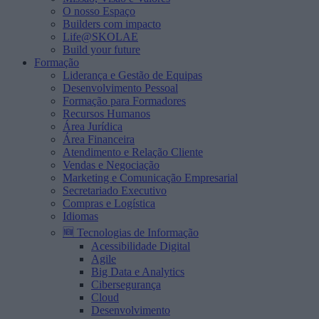
O nosso Espaço
Builders com impacto
Life@SKOLAE
Build your future
Formação
Liderança e Gestão de Equipas
Desenvolvimento Pessoal
Formação para Formadores
Recursos Humanos
Área Jurídica
Área Financeira
Atendimento e Relação Cliente
Vendas e Negociação
Marketing e Comunicação Empresarial
Secretariado Executivo
Compras e Logística
Idiomas
🆕 Tecnologias de Informação
Acessibilidade Digital
Agile
Big Data e Analytics
Cibersegurança
Cloud
Desenvolvimento