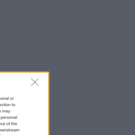
sonal or
ection to
ou may
 personal
out of the
 downstream