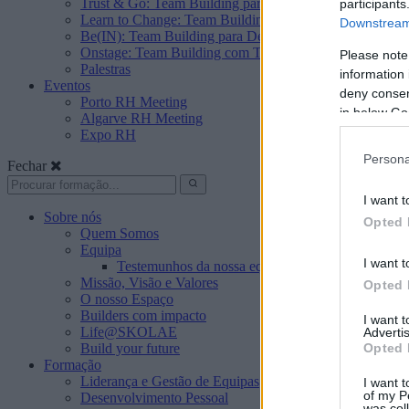
Trust & Go: Team Building para Construir Confiança e F
participants
Learn to Change: Team Building para a Abertura à Mud
Downstream 
Be(IN): Team Building para Desenvolver o Sentido de P
Onstage: Team Building com Teatro
Please note
Palestras
information 
Eventos
deny consent
Porto RH Meeting
in below Go
Algarve RH Meeting
Expo RH
Persona
Fechar
I want t
Sobre nós
Opted 
Quem Somos
Equipa
I want t
Testemunhos da nossa equipa
Missão, Visão e Valores
Opted 
O nosso Espaço
Builders com impacto
I want 
Life@SKOLAE
Advertis
Opted 
Build your future
Formação
Liderança e Gestão de Equipas
I want t
of my P
Desenvolvimento Pessoal
was col