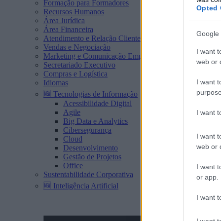
Formação para Formadores
Opted 
Recursos Humanos
Área Jurídica
Área Financeira
Google 
Atendimento e Relação Cliente
Vendas e Negociação
I want t
Marketing e Comunicação Empresarial
web or d
Secretariado Executivo
Compras e Logística
I want t
Idiomas
purpose
🆕 Tecnologias de Informação
Acessibilidade Digital
Agile
I want 
Big Data e Analytics
Cibersegurança
I want t
Cloud
web or d
Desenvolvimento
Gestão de Projetos
Office
I want t
Sustentabilidade Corporativa
or app.
🆕 Inteligência Artificial
I want t
I want t