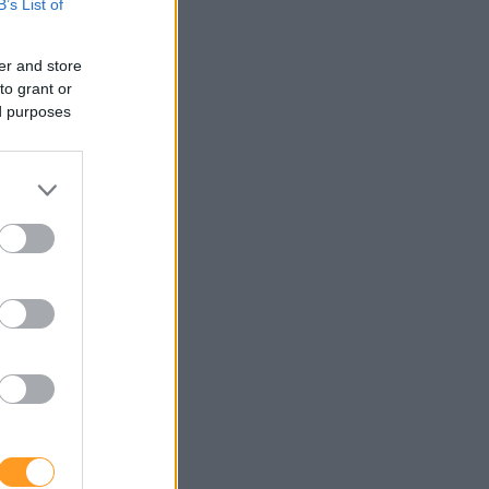
B’s List of
er and store
to grant or
ed purposes