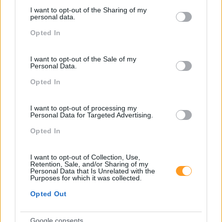
services and may gather and store information including but
I want to opt-out of the Sharing of my
not limited to your visit or usage behaviour. You may click to
personal data.
grant or deny consent to Google and its third-party tags to
Opted In
use your data for below specified purposes in below Google
consent section.
I want to opt-out of the Sale of my
Personal Data.
Opted In
I want to opt-out of processing my
Personal Data for Targeted Advertising.
Opted In
Categorias Blog
Aprendizagem
I want to opt-out of Collection, Use,
Retention, Sale, and/or Sharing of my
Personal Data that Is Unrelated with the
Artigo De Opinião
Purposes for which it was collected.
Atendimento E Relação Cliente
Opted Out
Comunicação
Google consents