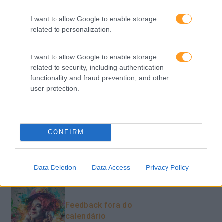
PORTO RH MEETING
I want to allow Google to enable storage
related to personalization.
Recursos Humanos
Sem Categoria
I want to allow Google to enable storage
related to security, including authentication
Sustentabilidade
functionality and fraud prevention, and other
Team Building
user protection.
Tecnologias De Informação
Vendas E Negociação
CONFIRM
Recentes
Data Deletion
Data Access
Privacy Policy
Feedback fora do
calendário