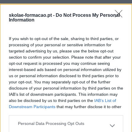
Também Poderá Gostar
skolae-formacao.pt -
Do Not Process My Personal
Information
If you wish to opt-out of the sale, sharing to third parties, or
processing of your personal or sensitive information for
targeted advertising by us, please use the below opt-out
section to confirm your selection. Please note that after your
opt-out request is processed you may continue seeing
interest-based ads based on personal information utilized by
us or personal information disclosed to third parties prior to
your opt-out. You may separately opt-out of the further
disclosure of your personal information by third parties on the
Cultura Emocional Da
Fazer Viver Os Valores Da
IAB’s list of downstream participants. This information may
Empresa E A Relação
Organização Em Todas
also be disclosed by us to third parties on the
IAB’s List of
Downstream Participants
that may further disclose it to other
Com A Saúde Mental E A
As Gerações
third parties.
Produtividade
Personal Data Processing Opt Outs
Pesquisa
Please note that this website/app uses one or more Google