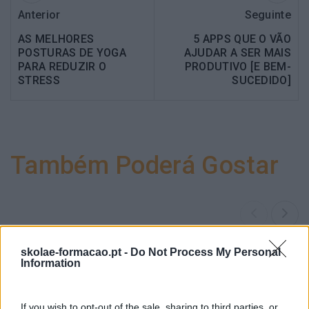
Anterior
Seguinte
AS MELHORES
5 APPS QUE O VÃO
POSTURAS DE YOGA
AJUDAR A SER MAIS
PARA REDUZIR O
PRODUTIVO [E BEM-
STRESS
SUCEDIDO]
Também Poderá Gostar
skolae-formacao.pt -
Do Not Process My Personal
Information
If you wish to opt-out of the sale, sharing to third parties, or