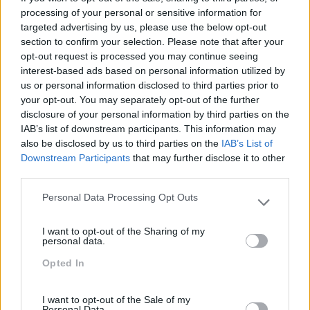
processing of your personal or sensitive information for
targeted advertising by us, please use the below opt-out
Sustentabilidade
Criatividade É Das
section to confirm your selection. Please note that after your
Corporativa, Qual O Papel
Competências Mais
opt-out request is processed you may continue seeing
Dos Líderes?
Valorizadas Nos
interest-based ads based on personal information utilized by
Colaboradores
us or personal information disclosed to third parties prior to
your opt-out. You may separately opt-out of the further
Pesquisa
disclosure of your personal information by third parties on the
IAB’s list of downstream participants. This information may
also be disclosed by us to third parties on the
IAB’s List of
Downstream Participants
that may further disclose it to other
third parties.
Personal Data Processing Opt Outs
Please note that this website/app uses one or more Google
services and may gather and store information including but
I want to opt-out of the Sharing of my
not limited to your visit or usage behaviour. You may click to
personal data.
grant or deny consent to Google and its third-party tags to
Opted In
use your data for below specified purposes in below Google
consent section.
I want to opt-out of the Sale of my
Personal Data.