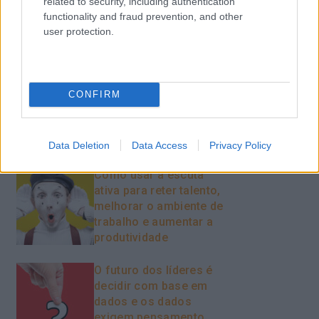
related to security, including authentication
functionality and fraud prevention, and other
user protection.
Recentes
CONFIRM
Feedback fora do
calendário
Data Deletion
Data Access
Privacy Policy
Como usar a escuta
ativa para reter talento,
melhorar o ambiente de
trabalho e aumentar a
produtividade
O futuro dos líderes é
decidir com base em
dados e os dados
exigem pensamento