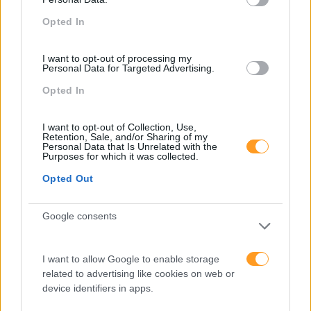
Categorias Blog
Opted In
Aprendizagem
Artigo De Opinião
I want to opt-out of processing my
Personal Data for Targeted Advertising.
Atendimento E Relação Cliente
Opted In
Comunicação
I want to opt-out of Collection, Use,
Cultura
Retention, Sale, and/or Sharing of my
Personal Data that Is Unrelated with the
Desenvolvimento
Purposes for which it was collected.
Opted Out
Desenvolvimento De Competências
Entrevista
Google consents
Expo RH
IA
I want to allow Google to enable storage
related to advertising like cookies on web or
Inglês
device identifiers in apps.
Interculturalidade