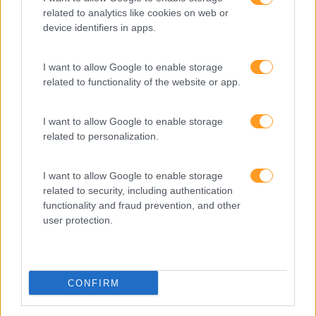
IA
related to analytics like cookies on web or
device identifiers in apps.
Inglês
Interculturalidade
I want to allow Google to enable storage
related to functionality of the website or app.
Keep In Mind
Liderança
I want to allow Google to enable storage
Mudança
related to personalization.
Perspetivas
I want to allow Google to enable storage
Pessoas
related to security, including authentication
functionality and fraud prevention, and other
PORTO RH MEETING
user protection.
Recursos Humanos
Sem Categoria
CONFIRM
Sustentabilidade
Team Building