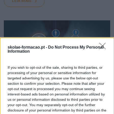
LEIA MAIS
skolae-formacao.pt -
Do Not Process My Personal
Information
If you wish to opt-out of the sale, sharing to third parties, or
processing of your personal or sensitive information for
targeted advertising by us, please use the below opt-out
section to confirm your selection. Please note that after your
opt-out request is processed you may continue seeing
DEVEM OS CEOS TER PERFIL NAS REDES SOCIAIS?
interest-based ads based on personal information utilized by
us or personal information disclosed to third parties prior to
Devem ou não os gestores das empresas ter um perfil
your opt-out. You may separately opt-out of the further
nas redes sociais? Esse perfil deve ser ativo ou apenas
disclosure of your personal information by third parties on the