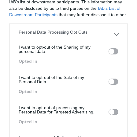
com informação institucional? Afinal gere-se ou não
IAB’s list of downstream participants. This information may
através da Internet? Aa respostas a todas estas
also be disclosed by us to third parties on the
IAB’s List of
questões neste artigo.
Downstream Participants
that may further disclose it to other
third parties.
Personal Data Processing Opt Outs
LEIA MAIS
Please note that this website/app uses one or more Google
services and may gather and store information including but
I want to opt-out of the Sharing of my
not limited to your visit or usage behaviour. You may click to
personal data.
grant or deny consent to Google and its third-party tags to
Opted In
use your data for below specified purposes in below Google
1
…
5
6
7
consent section.
Pesquisa
I want to opt-out of the Sale of my
Personal Data.
Opted In
I want to opt-out of processing my
Personal Data for Targeted Advertising.
Opted In