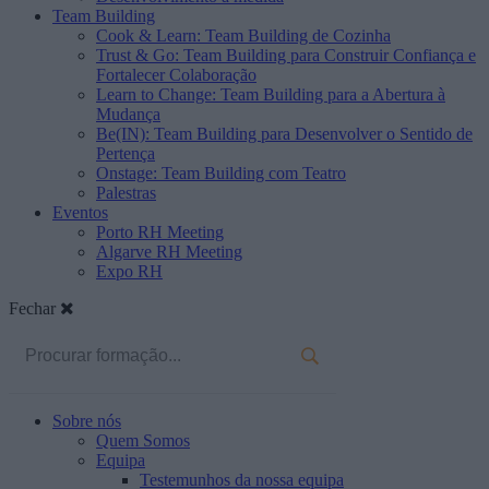
Team Building
Cook & Learn: Team Building de Cozinha
Trust & Go: Team Building para Construir Confiança e
Fortalecer Colaboração
Learn to Change: Team Building para a Abertura à
Mudança
Be(IN): Team Building para Desenvolver o Sentido de
Pertença
Onstage: Team Building com Teatro
Palestras
Eventos
Porto RH Meeting
Algarve RH Meeting
Expo RH
Fechar
Sobre nós
Quem Somos
Equipa
Testemunhos da nossa equipa