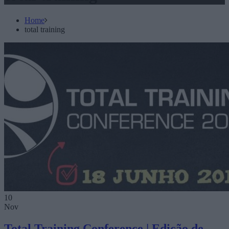
Home
total training
10
Nov
Total Training Conference | Edição de