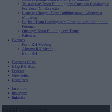
Trust & Go: Team Building para Construir Confiança e
Fortalecer Colaboração
Learn to Change: Team Building para a Abertura à
Mudança
Be(IN): Team Building para Desenvolver o Sentido de
Pertença
Onstage: Team Building com Teatro
Palestras
Eventos
Porto RH Meeting
Algarve RH Meeting
Expo RH
Business Cases
Blog RH Bizz
Podcast
Newsletter
Contactos
facebook
instagram
linkedin
total training