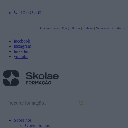
210 033 800
Business Cases
|
Blog RHBizz
|
Podcast
|
Newsletter
|
Contactos
facebook
instagram
linkedin
youtube
Sobre nós
Quem Somos