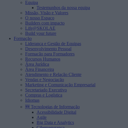
Equipa
Testemunhos da nossa equipa
Missão, Visão e Valores
O nosso Espaço
Builders com impacto
Life@SKOLAE
Build your future
Formação
Liderança e Gestão de Equipas
Desenvolvimento Pessoal
Formação para Formadores
Recursos Humanos
Área Jurídica
Área Financeira
Atendimento e Relação Cliente
Vendas e Negociação
Marketing e Comunicação Empresarial
Secretariado Executivo
Compras e Logística
Idiomas
🆕 Tecnologias de Informação
Acessibilidade Digital
Agile
Big Data e Analytics
Cibersegurança