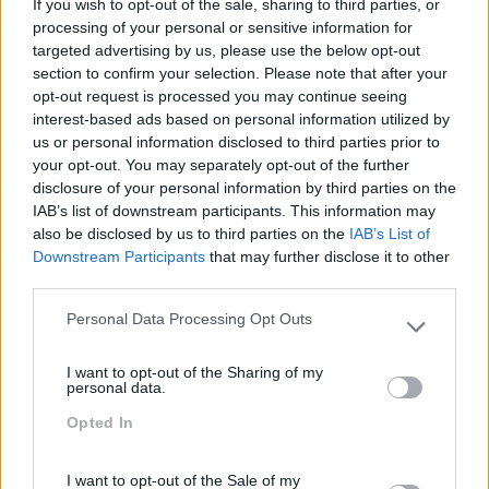
If you wish to opt-out of the sale, sharing to third parties, or
processing of your personal or sensitive information for
targeted advertising by us, please use the below opt-out
section to confirm your selection. Please note that after your
opt-out request is processed you may continue seeing
interest-based ads based on personal information utilized by
us or personal information disclosed to third parties prior to
QUE IMPACTO TERÁ A INTELIGÊNCIA ARTIFICIAL NAS
your opt-out. You may separately opt-out of the further
ORGANIZAÇÕES?
disclosure of your personal information by third parties on the
IAB’s list of downstream participants. This information may
A inteligência artificial deverá em breve ter implicações
also be disclosed by us to third parties on the
IAB’s List of
nas organizações, com a substituição de postos de
Downstream Participants
that may further disclose it to other
trabalho que até aqui eram ocupados por pessoas. A
third parties.
inteligência artificial é, na verdade, uma realidade cada
vez mais…
Personal Data Processing Opt Outs
Please note that this website/app uses one or more Google
services and may gather and store information including but
I want to opt-out of the Sharing of my
not limited to your visit or usage behaviour. You may click to
LEIA MAIS
personal data.
grant or deny consent to Google and its third-party tags to
Opted In
use your data for below specified purposes in below Google
consent section.
I want to opt-out of the Sale of my