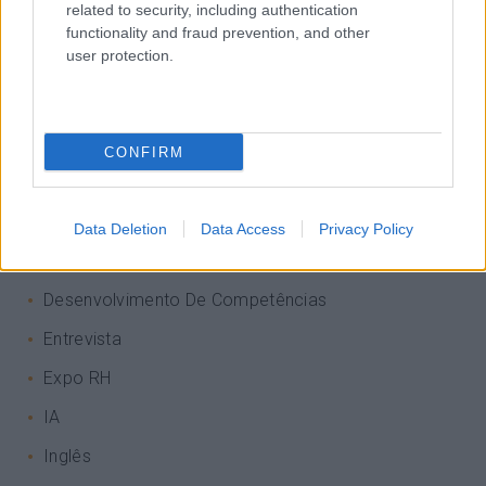
related to security, including authentication
Categorias Blog
functionality and fraud prevention, and other
user protection.
Aprendizagem
Artigo De Opinião
Atendimento E Relação Cliente
CONFIRM
Comunicação
Cultura
Data Deletion
Data Access
Privacy Policy
Desenvolvimento
Desenvolvimento De Competências
Entrevista
Expo RH
IA
Inglês