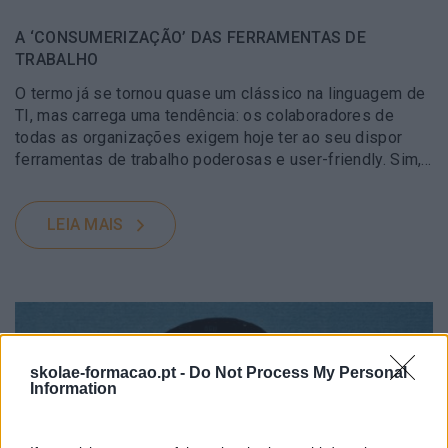
A ‘CONSUMERIZAÇÃO’ DAS FERRAMENTAS DE
TRABALHO
O termo já se tornou quase um clássico na linguagem de
TI, mas carrega uma tendência: os colaboradores de
todas as organizações exigem hoje ter ao seu dispor
ferramentas de trabalho poderosas e user-friendly. Sim,…
LEIA MAIS
skolae-formacao.pt -
Do Not Process My Personal
Information