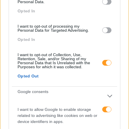
Personal Data.
Opted In
I want to opt-out of processing my
Personal Data for Targeted Advertising.
Opted In
I want to opt-out of Collection, Use,
Retention, Sale, and/or Sharing of my
Personal Data that Is Unrelated with the
Purposes for which it was collected.
Opted Out
COMO GANHAR EFICIÊNCIA E JUSTIFICAR O
INVESTIMENTO EM TECNOLOGIA
Google consents
Por | Teresa Coelho, Human Resources
Manager, Barclays Não há muitos anos um colaborador
para actualizar os seus dados, tinha que mandar por
I want to allow Google to enable storage
correio interno os documentos, hoje dispomos de portais
related to advertising like cookies on web or
a que o colaborador livremente acede…
device identifiers in apps.