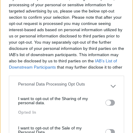
processing of your personal or sensitive information for
targeted advertising by us, please use the below opt-out
section to confirm your selection. Please note that after your
opt-out request is processed you may continue seeing
interest-based ads based on personal information utilized by
us or personal information disclosed to third parties prior to
your opt-out. You may separately opt-out of the further
disclosure of your personal information by third parties on the
IAB’s list of downstream participants. This information may
ESTAS SÃO AS COMPETÊNCIAS MAIS PROCURADAS
also be disclosed by us to third parties on the
IAB’s List of
PELAS EMPRESAS EM 2018, SEGUNDO O LINKEDIN
Downstream Participants
that may further disclose it to other
third parties.
O LinkedIn analisou milhares de milhões de dados dos
mais de 500 milhões de perfis na sua plataforma para
Personal Data Processing Opt Outs
Please note that this website/app uses one or more Google
perceber quais as competências mais procuradas pelas
services and may gather and store information including but
empresas de todo o mundo. De acordo com a…
I want to opt-out of the Sharing of my
not limited to your visit or usage behaviour. You may click to
personal data.
grant or deny consent to Google and its third-party tags to
Opted In
use your data for below specified purposes in below Google
LEIA MAIS
consent section.
I want to opt-out of the Sale of my
Personal Data.