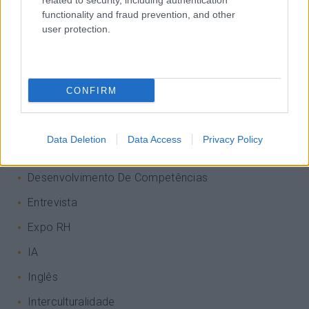
related to security, including authentication
Categorias Blog
functionality and fraud prevention, and other
Aprendizagem
user protection.
Artigo De Opinião
Atendimento E Relação Cliente
CONFIRM
Comunicação
Cultura
Data Deletion
Data Access
Privacy Policy
Desenvolvimento
Desenvolvimento De Competências
Entrevista
Expo RH
IA
Inglês
Interculturalidade