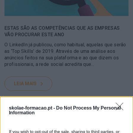
ESTAS SÃO AS COMPETÊNCIAS QUE AS EMPRESAS
VÃO PROCURAR ESTE ANO
O LinkedIn já publicou, como habitual, aquelas que serão
as ‘Top Skills’ de 2019. Através de uma análise aos
anúncios feitos na sua plataforma e ao que dizem os
profissionais, a rede social acredita que…
LEIA MAIS
skolae-formacao.pt -
Do Not Process My Personal
Information
If you wish to opt-out of the sale, sharing to third parties, or