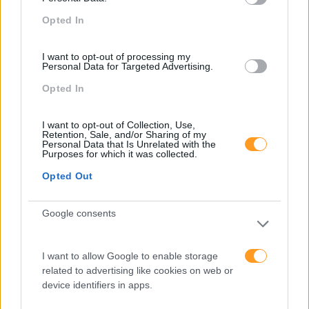
Opted In
I want to opt-out of processing my
Personal Data for Targeted Advertising.
Opted In
I want to opt-out of Collection, Use,
Retention, Sale, and/or Sharing of my
Personal Data that Is Unrelated with the
Purposes for which it was collected.
Opted Out
SERÃO AS SOFT SKILLS AS COMPETÊNCIAS MAIS
Google consents
DESEJADAS NO FUTURO?
Num mundo onde quase todos possuem um grau
I want to allow Google to enable storage
académico, as competências técnicas, ou hard skills, têm
related to advertising like cookies on web or
vindo a perder a sua importância, com 59% dos
device identifiers in apps.
empregadores a indicar que “uma licenciatura já não é