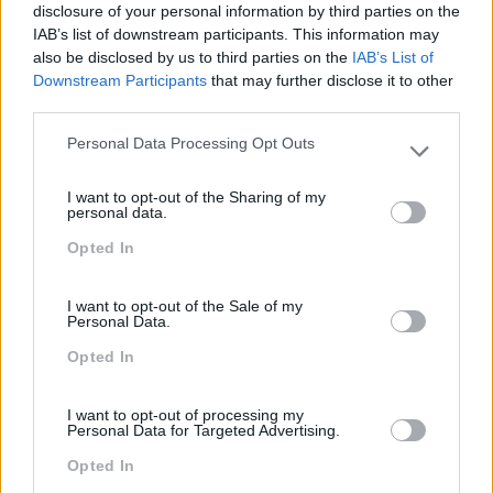
Sustentabilidade
disclosure of your personal information by third parties on the
IAB’s list of downstream participants. This information may
Team Building
also be disclosed by us to third parties on the
IAB’s List of
Downstream Participants
that may further disclose it to other
Tecnologias De Informação
third parties.
Vendas E Negociação
Personal Data Processing Opt Outs
Please note that this website/app uses one or more Google
services and may gather and store information including but
I want to opt-out of the Sharing of my
not limited to your visit or usage behaviour. You may click to
personal data.
Recentes
grant or deny consent to Google and its third-party tags to
Opted In
use your data for below specified purposes in below Google
consent section.
I want to opt-out of the Sale of my
Feedback fora do
Personal Data.
calendário
Opted In
I want to opt-out of processing my
Como usar a escuta
Personal Data for Targeted Advertising.
ativa para reter talento,
Opted In
melhorar o ambiente de