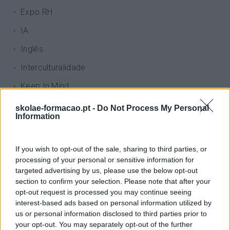
Expo RH
IA
Inglês
Interculturalidade
Keep In Mind
Liderança
skolae-formacao.pt -
Do Not Process My Personal
Information
Mudança
Perspetivas
If you wish to opt-out of the sale, sharing to third parties, or
Pessoas
processing of your personal or sensitive information for
targeted advertising by us, please use the below opt-out
PORTO RH MEETING
section to confirm your selection. Please note that after your
opt-out request is processed you may continue seeing
Recursos Humanos
interest-based ads based on personal information utilized by
us or personal information disclosed to third parties prior to
Sem Categoria
your opt-out. You may separately opt-out of the further