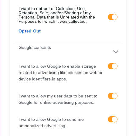
trabalho e aumentar a
produtividade
I want to opt-out of Collection, Use,
Retention, Sale, and/or Sharing of my
Personal Data that Is Unrelated with the
O futuro dos líderes é
Purposes for which it was collected.
decidir com base em
Opted Out
dados e os dados
exigem pensamento
Google consents
crítico
I want to allow Google to enable storage
Fazer perguntas tira-nos
related to advertising like cookies on web or
do piloto automático
device identifiers in apps.
I want to allow my user data to be sent to
“Formação em IA para
Google for online advertising purposes.
meter a mão na massa”
Raquel Rebelo, CEO da
I want to allow Google to send me
SKOLAE Formação, fala
personalized advertising.
sobre a Academia de
Verão