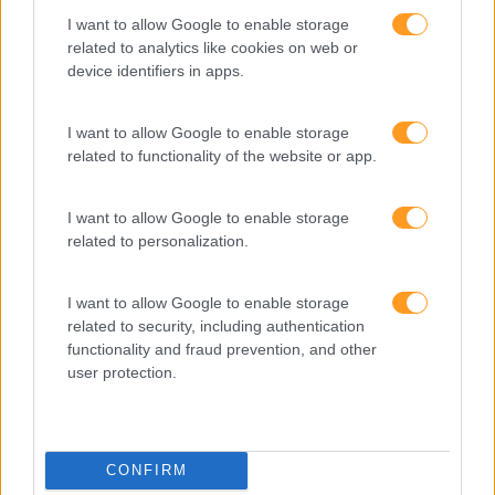
I want to allow Google to enable storage
related to analytics like cookies on web or
device identifiers in apps.
I want to allow Google to enable storage
related to functionality of the website or app.
I want to allow Google to enable storage
related to personalization.
I want to allow Google to enable storage
related to security, including authentication
Formações ajustadas
functionality and fraud prevention, and other
user protection.
ao seu negócio
FORMAÇÕES À
CONFIRM