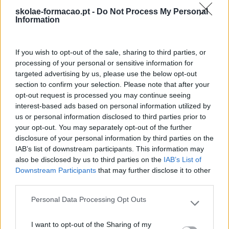
skolae-formacao.pt -
Do Not Process My Personal
Desenvolvimento De Competências
Information
Entrevista
Expo RH
If you wish to opt-out of the sale, sharing to third parties, or
processing of your personal or sensitive information for
IA
targeted advertising by us, please use the below opt-out
section to confirm your selection. Please note that after your
Inglês
opt-out request is processed you may continue seeing
Interculturalidade
interest-based ads based on personal information utilized by
us or personal information disclosed to third parties prior to
Keep In Mind
your opt-out. You may separately opt-out of the further
disclosure of your personal information by third parties on the
Liderança
IAB’s list of downstream participants. This information may
Mudança
also be disclosed by us to third parties on the
IAB’s List of
Downstream Participants
that may further disclose it to other
Perspetivas
third parties.
Pessoas
Personal Data Processing Opt Outs
Please note that this website/app uses one or more Google
PORTO RH MEETING
services and may gather and store information including but
I want to opt-out of the Sharing of my
not limited to your visit or usage behaviour. You may click to