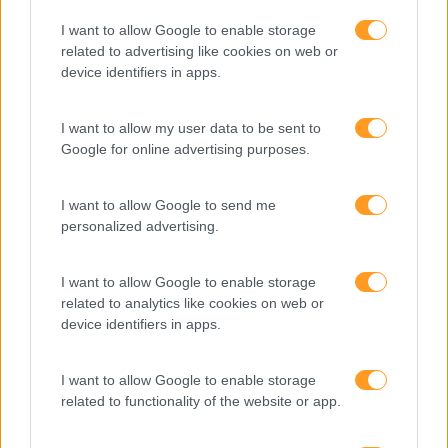
Como usar a escuta
ativa para reter talento,
I want to allow Google to enable storage
melhorar o ambiente de
related to advertising like cookies on web or
device identifiers in apps.
trabalho e aumentar a
produtividade
I want to allow my user data to be sent to
O futuro dos líderes é
Google for online advertising purposes.
decidir com base em
dados e os dados
I want to allow Google to send me
exigem pensamento
personalized advertising.
crítico
I want to allow Google to enable storage
related to analytics like cookies on web or
Fazer perguntas tira-nos
device identifiers in apps.
do piloto automático
I want to allow Google to enable storage
related to functionality of the website or app.
“Formação em IA para
meter a mão na massa”