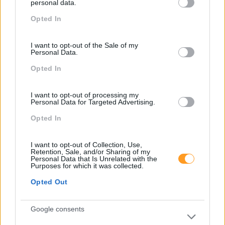
personal data.
Recursos Humanos
grant or deny consent to Google and its third-party tags to
Opted In
use your data for below specified purposes in below Google
Sem Categoria
consent section.
Sustentabilidade
I want to opt-out of the Sale of my
Personal Data.
Team Building
Opted In
Tecnologias De Informação
Vendas E Negociação
I want to opt-out of processing my
Personal Data for Targeted Advertising.
Opted In
Recentes
I want to opt-out of Collection, Use,
Retention, Sale, and/or Sharing of my
Personal Data that Is Unrelated with the
Purposes for which it was collected.
Feedback fora do
Opted Out
calendário
Google consents