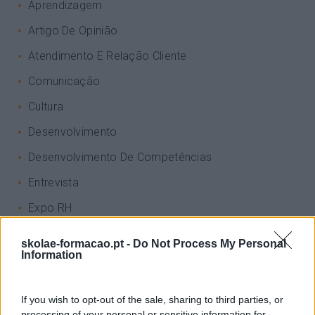
Aprendizagem
Artigo De Opinião
Atendimento E Relação Cliente
Comunicação
Cultura
Desenvolvimento
Desenvolvimento De Competências
Entrevista
Expo RH
IA
skolae-formacao.pt -
Do Not Process My Personal
Information
Inglês
Interculturalidade
If you wish to opt-out of the sale, sharing to third parties, or
Keep In Mind
processing of your personal or sensitive information for