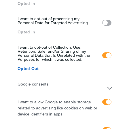
Opted In
Recentes
I want to opt-out of processing my
Personal Data for Targeted Advertising.
Feedback fora do
Opted In
calendário
I want to opt-out of Collection, Use,
Retention, Sale, and/or Sharing of my
Personal Data that Is Unrelated with the
Purposes for which it was collected.
Como usar a escuta
ativa para reter talento,
Opted Out
melhorar o ambiente de
trabalho e aumentar a
Google consents
produtividade
O futuro dos líderes é
I want to allow Google to enable storage
decidir com base em
related to advertising like cookies on web or
dados e os dados
device identifiers in apps.
exigem pensamento
crítico