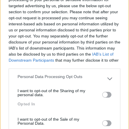
targeted advertising by us, please use the below opt-out
Liderança
section to confirm your selection. Please note that after your
opt-out request is processed you may continue seeing
Mudança
interest-based ads based on personal information utilized by
Perspetivas
us or personal information disclosed to third parties prior to
your opt-out. You may separately opt-out of the further
Pessoas
disclosure of your personal information by third parties on the
IAB’s list of downstream participants. This information may
PORTO RH MEETING
also be disclosed by us to third parties on the
IAB’s List of
Recursos Humanos
Downstream Participants
that may further disclose it to other
third parties.
Sem Categoria
Personal Data Processing Opt Outs
Sustentabilidade
Please note that this website/app uses one or more Google
services and may gather and store information including but
Team Building
I want to opt-out of the Sharing of my
not limited to your visit or usage behaviour. You may click to
personal data.
grant or deny consent to Google and its third-party tags to
Tecnologias De Informação
Opted In
use your data for below specified purposes in below Google
consent section.
Vendas E Negociação
I want to opt-out of the Sale of my
Personal Data.