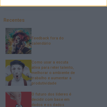
Recentes
Feedback fora do
calendário
Como usar a escuta
ativa para reter talento,
melhorar o ambiente de
trabalho e aumentar a
produtividade
O futuro dos líderes é
decidir com base em
dados e os dados