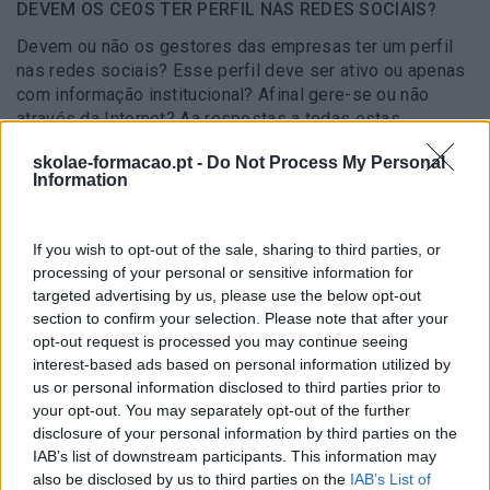
DEVEM OS CEOS TER PERFIL NAS REDES SOCIAIS?
Devem ou não os gestores das empresas ter um perfil
nas redes sociais? Esse perfil deve ser ativo ou apenas
com informação institucional? Afinal gere-se ou não
através da Internet? Aa respostas a todas estas
questões neste artigo.
skolae-formacao.pt -
Do Not Process My Personal
Information
LEIA MAIS
If you wish to opt-out of the sale, sharing to third parties, or
processing of your personal or sensitive information for
ESTARMOS SEMPRE LIGADOS PODE
targeted advertising by us, please use the below opt-out
PREJUDICAR O NEGÓCIO
section to confirm your selection. Please note that after your
É cada vez maior a franja da população
opt-out request is processed you may continue seeing
mundial que possui um smartphone e a
interest-based ads based on personal information utilized by
maioria dos estudos indica que essa
us or personal information disclosed to third parties prior to
percentagem deverá continuar a subir.
your opt-out. You may separately opt-out of the further
Mas à medida que nos tornamos mais
disclosure of your personal information by third parties on the
IAB’s list of downstream participants. This information may
‘ligados’ ao…
also be disclosed by us to third parties on the
IAB’s List of