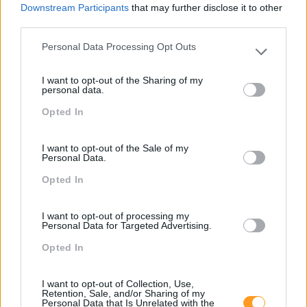
Downstream Participants
that may further disclose it to other
third parties.
LEIA MAIS
Personal Data Processing Opt Outs
Please note that this website/app uses one or more Google
services and may gather and store information including but
I want to opt-out of the Sharing of my
not limited to your visit or usage behaviour. You may click to
personal data.
1
2
grant or deny consent to Google and its third-party tags to
Opted In
use your data for below specified purposes in below Google
Pesquisa
consent section.
I want to opt-out of the Sale of my
Personal Data.
Opted In
I want to opt-out of processing my
Personal Data for Targeted Advertising.
Opted In
I want to opt-out of Collection, Use,
Retention, Sale, and/or Sharing of my
Personal Data that Is Unrelated with the