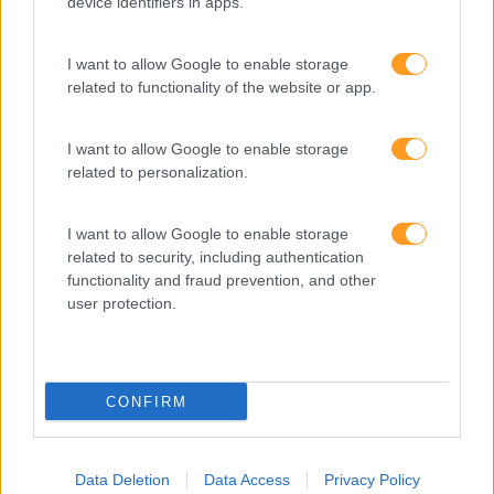
device identifiers in apps.
Interculturalidade
Keep In Mind
I want to allow Google to enable storage
Liderança
related to functionality of the website or app.
Mudança
I want to allow Google to enable storage
Perspetivas
related to personalization.
Pessoas
I want to allow Google to enable storage
PORTO RH MEETING
related to security, including authentication
functionality and fraud prevention, and other
Recursos Humanos
user protection.
Sem Categoria
Sustentabilidade
CONFIRM
Team Building
Tecnologias De Informação
Data Deletion
Data Access
Privacy Policy
Vendas E Negociação