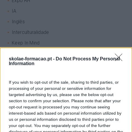
Expo RH
IA
Inglês
Interculturalidade
Keep In Mind
Liderança
skolae-formacao.pt -
Do Not Process My Personal
Information
Mudança
Perspetivas
If you wish to opt-out of the sale, sharing to third parties, or
Pessoas
processing of your personal or sensitive information for
targeted advertising by us, please use the below opt-out
PORTO RH MEETING
section to confirm your selection. Please note that after your
Recursos Humanos
opt-out request is processed you may continue seeing
interest-based ads based on personal information utilized by
Sem Categoria
us or personal information disclosed to third parties prior to
your opt-out. You may separately opt-out of the further
Sustentabilidade
disclosure of your personal information by third parties on the