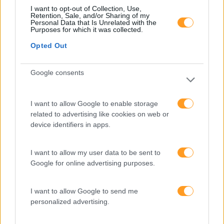
produtividade
I want to opt-out of Collection, Use,
Retention, Sale, and/or Sharing of my
Personal Data that Is Unrelated with the
O futuro dos líderes é
Purposes for which it was collected.
decidir com base em
dados e os dados
Opted Out
exigem pensamento
crítico
Google consents
I want to allow Google to enable storage
Fazer perguntas tira-nos
related to advertising like cookies on web or
do piloto automático
device identifiers in apps.
I want to allow my user data to be sent to
“Formação em IA para
Google for online advertising purposes.
meter a mão na massa”
Raquel Rebelo, CEO da
SKOLAE Formação, fala
I want to allow Google to send me
sobre a Academia de
personalized advertising.
Verão