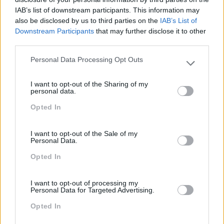
IAB’s list of downstream participants. This information may
Team Building
also be disclosed by us to third parties on the
IAB’s List of
Tecnologias De Informação
Downstream Participants
that may further disclose it to other
third parties.
Vendas E Negociação
Personal Data Processing Opt Outs
Please note that this website/app uses one or more Google
services and may gather and store information including but
I want to opt-out of the Sharing of my
not limited to your visit or usage behaviour. You may click to
Recentes
personal data.
grant or deny consent to Google and its third-party tags to
Opted In
use your data for below specified purposes in below Google
consent section.
Feedback fora do
I want to opt-out of the Sale of my
Personal Data.
calendário
Opted In
Como usar a escuta
I want to opt-out of processing my
Personal Data for Targeted Advertising.
ativa para reter talento,
melhorar o ambiente de
Opted In
trabalho e aumentar a