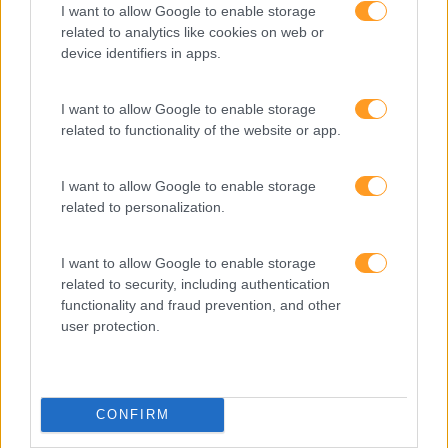
I want to allow Google to enable storage
related to analytics like cookies on web or
device identifiers in apps.
I want to allow Google to enable storage
related to functionality of the website or app.
I want to allow Google to enable storage
related to personalization.
I want to allow Google to enable storage
Formações ajustadas
related to security, including authentication
functionality and fraud prevention, and other
ao seu negócio
user protection.
FORMAÇÕES À
CONFIRM