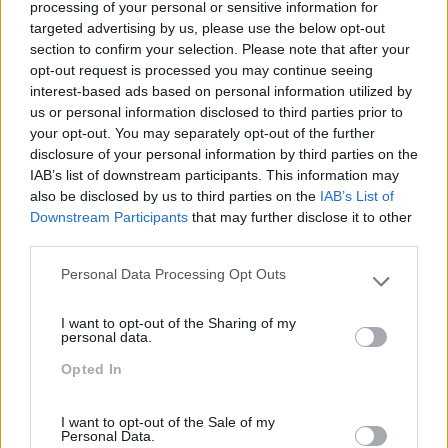
Keep In Mind
processing of your personal or sensitive information for
targeted advertising by us, please use the below opt-out
Liderança
section to confirm your selection. Please note that after your
opt-out request is processed you may continue seeing
Mudança
interest-based ads based on personal information utilized by
us or personal information disclosed to third parties prior to
Perspetivas
your opt-out. You may separately opt-out of the further
Pessoas
disclosure of your personal information by third parties on the
IAB’s list of downstream participants. This information may
PORTO RH MEETING
also be disclosed by us to third parties on the
IAB’s List of
Downstream Participants
that may further disclose it to other
Recursos Humanos
third parties.
Sem Categoria
Personal Data Processing Opt Outs
Please note that this website/app uses one or more Google
Sustentabilidade
services and may gather and store information including but
I want to opt-out of the Sharing of my
not limited to your visit or usage behaviour. You may click to
Team Building
personal data.
grant or deny consent to Google and its third-party tags to
Tecnologias De Informação
Opted In
use your data for below specified purposes in below Google
consent section.
Vendas E Negociação
I want to opt-out of the Sale of my
Personal Data.