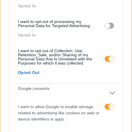
Opted In
Recentes
I want to opt-out of processing my
Personal Data for Targeted Advertising.
Opted In
Feedback fora do
calendário
I want to opt-out of Collection, Use,
Retention, Sale, and/or Sharing of my
Personal Data that Is Unrelated with the
Purposes for which it was collected.
Como usar a escuta
ativa para reter talento,
Opted Out
melhorar o ambiente de
trabalho e aumentar a
Google consents
produtividade
O futuro dos líderes é
I want to allow Google to enable storage
decidir com base em
related to advertising like cookies on web or
dados e os dados
device identifiers in apps.
exigem pensamento
crítico