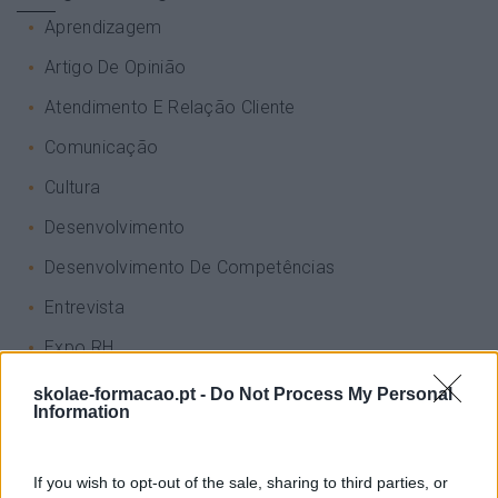
Aprendizagem
Artigo De Opinião
Atendimento E Relação Cliente
Comunicação
Cultura
Desenvolvimento
Desenvolvimento De Competências
Entrevista
Expo RH
IA
skolae-formacao.pt -
Do Not Process My Personal
Information
Inglês
Interculturalidade
If you wish to opt-out of the sale, sharing to third parties, or