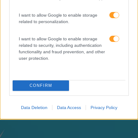
“Formação em IA para
I want to allow Google to enable storage
meter a mão na massa”
related to personalization.
Raquel Rebelo, CEO da
SKOLAE Formação, fala
I want to allow Google to enable storage
sobre a Academia de
related to security, including authentication
Verão
functionality and fraud prevention, and other
user protection.
CONFIRM
Data Deletion
Data Access
Privacy Policy