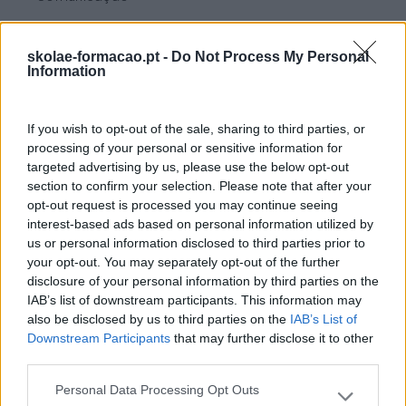
Cultura
skolae-formacao.pt -
Do Not Process My Personal
Desenvolvimento
Information
Desenvolvimento De Competências
Entrevista
If you wish to opt-out of the sale, sharing to third parties, or
processing of your personal or sensitive information for
Expo RH
targeted advertising by us, please use the below opt-out
section to confirm your selection. Please note that after your
IA
opt-out request is processed you may continue seeing
Inglês
interest-based ads based on personal information utilized by
us or personal information disclosed to third parties prior to
Interculturalidade
your opt-out. You may separately opt-out of the further
disclosure of your personal information by third parties on the
Keep In Mind
IAB’s list of downstream participants. This information may
also be disclosed by us to third parties on the
IAB’s List of
Liderança
Downstream Participants
that may further disclose it to other
Mudança
third parties.
Perspetivas
Personal Data Processing Opt Outs
Please note that this website/app uses one or more Google