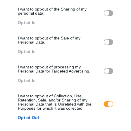
Pessoas
services and may gather and store information including but
I want to opt-out of the Sharing of my
not limited to your visit or usage behaviour. You may click to
personal data.
PORTO RH MEETING
grant or deny consent to Google and its third-party tags to
Opted In
use your data for below specified purposes in below Google
Recursos Humanos
consent section.
Sem Categoria
I want to opt-out of the Sale of my
Personal Data.
Sustentabilidade
Opted In
Team Building
I want to opt-out of processing my
Tecnologias De Informação
Personal Data for Targeted Advertising.
Vendas E Negociação
Opted In
I want to opt-out of Collection, Use,
Retention, Sale, and/or Sharing of my
Recentes
Personal Data that Is Unrelated with the
Purposes for which it was collected.
Opted Out
Feedback fora do