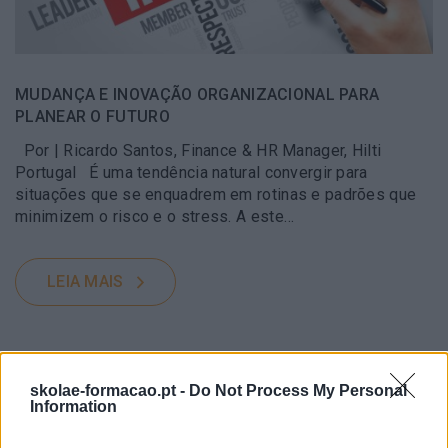
MUDANÇA E INOVAÇÃO ORGANIZACIONAL PARA
PLANEAR O FUTURO
Por | Ricardo Santos, Finance & HR Manager, Hilti
Portugal É uma tendência natural convergir para
situações que se enquadrem em rotinas e padrões que
minimizem o risco e o stress. A este…
LEIA MAIS
skolae-formacao.pt -
Do Not Process My Personal
Information