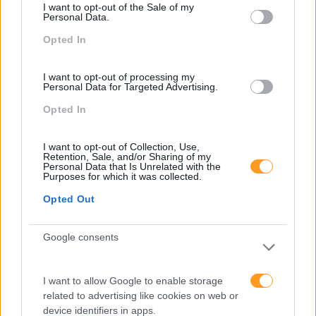
I want to opt-out of the Sale of my
Personal Data.
Opted In
I want to opt-out of processing my
Personal Data for Targeted Advertising.
Opted In
I want to opt-out of Collection, Use,
Retention, Sale, and/or Sharing of my
Personal Data that Is Unrelated with the
Purposes for which it was collected.
Opted Out
OS MITOS MAIS COMUNS SOBRE A PROCRASTINAÇÃO
É fácil adiar coisas, especialmente quando se trata de
Google consents
um grande projeto. De acordo com Joseph Ferrari,
professor de Psicologia da Universidade de Chicago,
nos EUA, em declarações à Fast Company, a
I want to allow Google to enable storage
procrastinação é um problema comum a toda a gente,
related to advertising like cookies on web or
mas ainda assim nem toda a gente se pode apelidar de
device identifiers in apps.