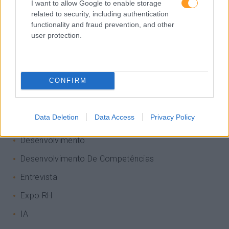
I want to allow Google to enable storage
related to security, including authentication
functionality and fraud prevention, and other
Categorias Blog
user protection.
Aprendizagem
Artigo De Opinião
CONFIRM
Atendimento E Relação Cliente
Comunicação
Data Deletion
Data Access
Privacy Policy
Cultura
Desenvolvimento
Desenvolvimento De Competências
Entrevista
Expo RH
IA