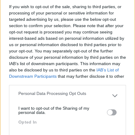
If you wish to opt-out of the sale, sharing to third parties, or
processing of your personal or sensitive information for
targeted advertising by us, please use the below opt-out
section to confirm your selection. Please note that after your
opt-out request is processed you may continue seeing
interest-based ads based on personal information utilized by
us or personal information disclosed to third parties prior to
your opt-out. You may separately opt-out of the further
disclosure of your personal information by third parties on the
INOVAÇÃO E CRIATIVIDADE RESULTAM EM EQUIPAS
IAB’s list of downstream participants. This information may
CRIATIVAS
also be disclosed by us to third parties on the
IAB’s List of
Downstream Participants
that may further disclose it to other
As empresas enfrentam o fantástico desafio que é a
third parties.
inovação e a criatividade é fundamental neste processo.
Há que fazer dabilwaysrente, melhor e mais rápido.
Personal Data Processing Opt Outs
Please note that this website/app uses one or more Google
services and may gather and store information including but
I want to opt-out of the Sharing of my
not limited to your visit or usage behaviour. You may click to
LEIA MAIS
personal data.
grant or deny consent to Google and its third-party tags to
Opted In
use your data for below specified purposes in below Google
consent section.