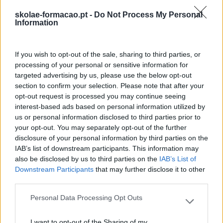
Desenvolvimento
skolae-formacao.pt -
Do Not Process My Personal
Desenvolvimento De Competências
Information
Entrevista
Expo RH
If you wish to opt-out of the sale, sharing to third parties, or
processing of your personal or sensitive information for
IA
targeted advertising by us, please use the below opt-out
section to confirm your selection. Please note that after your
Inglês
opt-out request is processed you may continue seeing
interest-based ads based on personal information utilized by
Interculturalidade
us or personal information disclosed to third parties prior to
Keep In Mind
your opt-out. You may separately opt-out of the further
disclosure of your personal information by third parties on the
Liderança
IAB’s list of downstream participants. This information may
also be disclosed by us to third parties on the
IAB’s List of
Mudança
Downstream Participants
that may further disclose it to other
Perspetivas
third parties.
Pessoas
Personal Data Processing Opt Outs
Please note that this website/app uses one or more Google
services and may gather and store information including but
PORTO RH MEETING
I want to opt-out of the Sharing of my