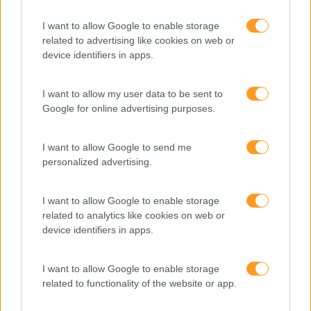
Como usar a escuta
I want to allow Google to enable storage
ativa para reter talento,
related to advertising like cookies on web or
melhorar o ambiente de
device identifiers in apps.
trabalho e aumentar a
produtividade
I want to allow my user data to be sent to
O futuro dos líderes é
Google for online advertising purposes.
decidir com base em
dados e os dados
I want to allow Google to send me
exigem pensamento
personalized advertising.
crítico
I want to allow Google to enable storage
related to analytics like cookies on web or
Fazer perguntas tira-nos
device identifiers in apps.
do piloto automático
I want to allow Google to enable storage
related to functionality of the website or app.
“Formação em IA para
meter a mão na massa”