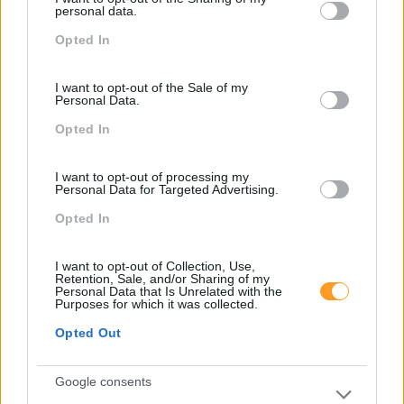
not limited to your visit or usage behaviour. You may click to
personal data.
Recursos Humanos
grant or deny consent to Google and its third-party tags to
Opted In
use your data for below specified purposes in below Google
Sem Categoria
consent section.
Sustentabilidade
I want to opt-out of the Sale of my
Personal Data.
Team Building
Opted In
Tecnologias De Informação
I want to opt-out of processing my
Vendas E Negociação
Personal Data for Targeted Advertising.
Opted In
Recentes
I want to opt-out of Collection, Use,
Retention, Sale, and/or Sharing of my
Personal Data that Is Unrelated with the
Purposes for which it was collected.
Feedback fora do
Opted Out
calendário
Google consents