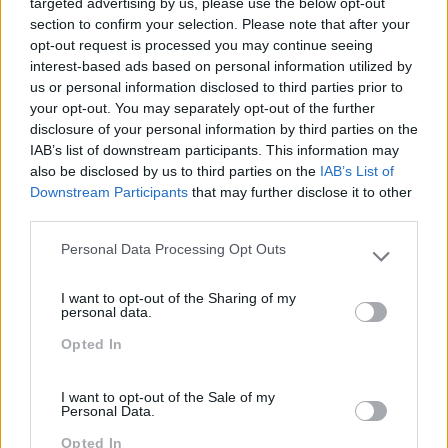
targeted advertising by us, please use the below opt-out
section to confirm your selection. Please note that after your
opt-out request is processed you may continue seeing
ESTES SERÃO OS DIRETORES DE RECURSOS
interest-based ads based on personal information utilized by
HUMANOS DO FUTURO
us or personal information disclosed to third parties prior to
A transformação digital está a impulsionar uma mutação
your opt-out. You may separately opt-out of the further
disclosure of your personal information by third parties on the
de todos os setores de negócio e os Recursos Humanos
IAB’s list of downstream participants. This information may
não serão diferentes. Como serão os diretores de
also be disclosed by us to third parties on the
IAB’s List of
Recursos Humanos de amanhã? Quais serão as
Downstream Participants
that may further disclose it to other
competências e…
third parties.
Personal Data Processing Opt Outs
LEIA MAIS
Please note that this website/app uses one or more Google
services and may gather and store information including but
I want to opt-out of the Sharing of my
not limited to your visit or usage behaviour. You may click to
personal data.
grant or deny consent to Google and its third-party tags to
Opted In
use your data for below specified purposes in below Google
consent section.
I want to opt-out of the Sale of my
Personal Data.
Opted In