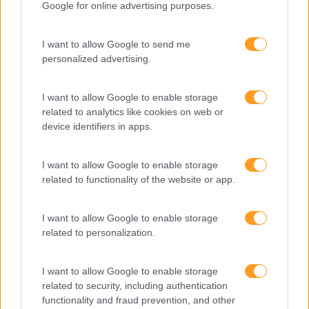
Google for online advertising purposes.
I want to allow Google to send me
personalized advertising.
I want to allow Google to enable storage
related to analytics like cookies on web or
device identifiers in apps.
“AS ORGANIZAÇÕES SÃO ACIMA DE TUDO ESPAÇOS
ONDE AS PESSOAS FAZEM ACONTECER”
I want to allow Google to enable storage
related to functionality of the website or app.
Realiza-se nos próximos dias 29 e 30 de março no
Centro de Congressos do Estoril. Falamos da 16ª edição
da ExpoRH, o maior congresso de Recursos Humanos do
I want to allow Google to enable storage
país que este ano tem como mote…
related to personalization.
I want to allow Google to enable storage
LEIA MAIS
related to security, including authentication
functionality and fraud prevention, and other