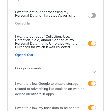
I want to opt-out of processing my
Personal Data for Targeted Advertising.
Opted In
I want to opt-out of Collection, Use,
Retention, Sale, and/or Sharing of my
Personal Data that Is Unrelated with the
GIG ‘QUÊ’?
Purposes for which it was collected.
A conclusão consta do estudo ‘Global Human Capital
Opted Out
Trends 2016 – The new organization: Different by
design’, da Deloitte: cerca de 42% dos executivos de
Google consents
todo o mundo esperam, dentro dos próximos três anos,
aumentar…
I want to allow Google to enable storage
related to advertising like cookies on web or
LEIA MAIS
device identifiers in apps.
I want to allow my user data to be sent to