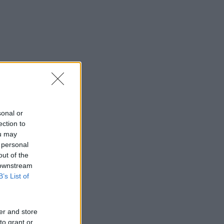
sonal or
ection to
ou may
 personal
out of the
 downstream
B’s List of
er and store
to grant or