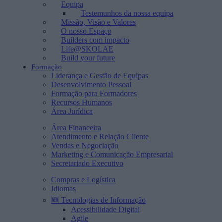
Equipa
Testemunhos da nossa equipa
Missão, Visão e Valores
O nosso Espaço
Builders com impacto
Life@SKOLAE
Build your future
Formação
Liderança e Gestão de Equipas
Desenvolvimento Pessoal
Formação para Formadores
Recursos Humanos
Área Jurídica
Área Financeira
Atendimento e Relação Cliente
Vendas e Negociação
Marketing e Comunicação Empresarial
Secretariado Executivo
Compras e Logística
Idiomas
🆕 Tecnologias de Informação
Acessibilidade Digital
Agile