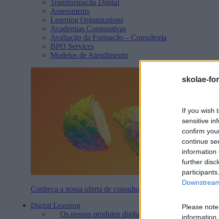
Transformação Digital
Assessments
Learning Organizations
Academias Corporativas
Avaliação da Formação – Consultoria
BPO Services
Modelos de Atendimento
skolae-fo
If you wish 
sensitive in
confirm you
continue se
information 
further disc
participants
Downstream 
Conheça a nossa oferta de consultoria
Digital Learning
Please note
Os nossos produtos digitais
information 