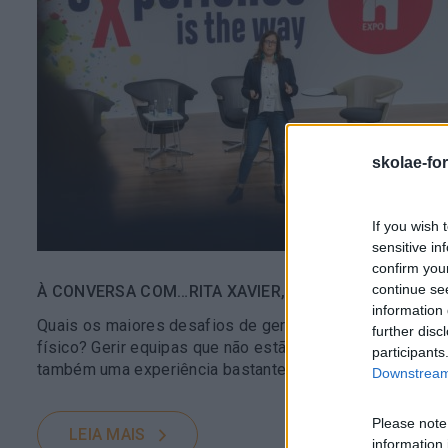
skolae-fo
If you wish 
sensitive in
confirm you
continue se
À CONVERSA COM…RITA XAVIER, COUNTRY MANAGER 
information 
Quais os maiores desafios de gerir equipas que não e
further disc
físico? Gerir equipas que não estão no mesmo espaço f
participants
também uma experiência bastante enriquecedora. Aspe
Downstream 
Please note
LEIA MAIS
information 