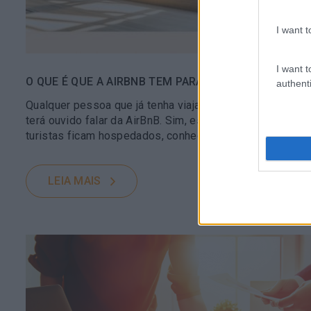
I want t
I want t
O QUE É QUE A AIRBNB TEM PARA ENSINAR SOBRE E
authenti
Qualquer pessoa que já tenha viajado pelo menos uma v
terá ouvido falar da AirBnB. Sim, essa empresa que tra
turistas ficam hospedados, conhecem novas culturas…
LEIA MAIS