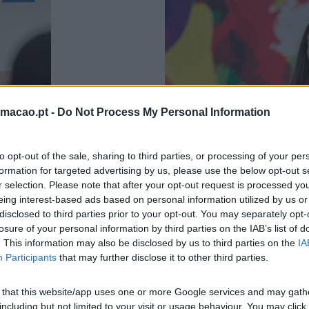
rmacao.pt -
Do Not Process My Personal Information
to opt-out of the sale, sharing to third parties, or processing of your per
formation for targeted advertising by us, please use the below opt-out s
r selection. Please note that after your opt-out request is processed y
eing interest-based ads based on personal information utilized by us or
RH DA NOKIA
À CONVERSA COM…MARIA 
disclosed to third parties prior to your opt-out. You may separately opt-
PORTUGAL
stão no mesmo espaço
losure of your personal information by third parties on the IAB’s list of
ísico é um desafio, mas
Quais as melhores estratégi
. This information may also be disclosed by us to third parties on the
IA
tos como a…
está ligada a uma liderança 
Participants
that may further disclose it to other third parties.
A relação de confiança deve p
 that this website/app uses one or more Google services and may gath
including but not limited to your visit or usage behaviour. You may click 