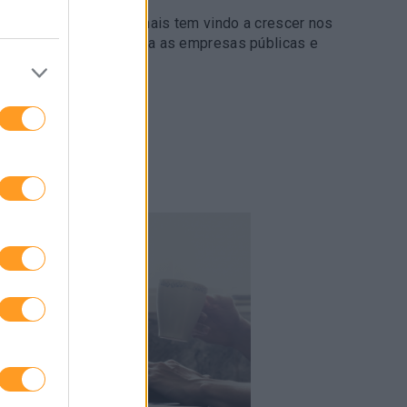
na nas empresas nacionais tem vindo a crescer nos
ue, com a lei que obriga as empresas públicas e
mulheres em…