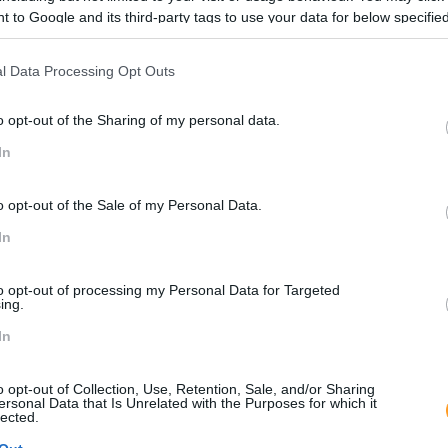
LEIA MAIS
 to Google and its third-party tags to use your data for below specifi
ogle consent section.
l Data Processing Opt Outs
o opt-out of the Sharing of my personal data.
In
o opt-out of the Sale of my Personal Data.
In
to opt-out of processing my Personal Data for Targeted
ing.
In
o opt-out of Collection, Use, Retention, Sale, and/or Sharing
ersonal Data that Is Unrelated with the Purposes for which it
 RECURSOS HUMANOS DA
GESTÃO E LIDERANÇA FEM
lected.
CRESCIMENTO