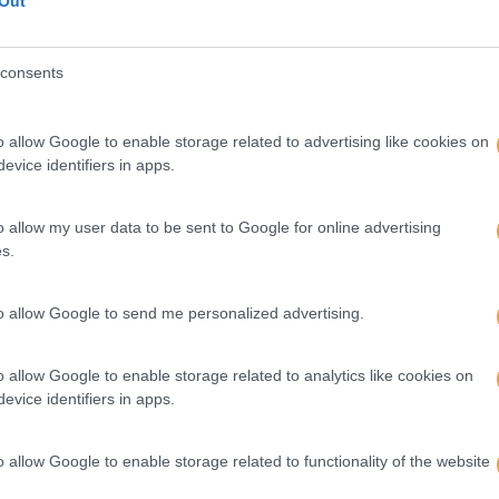
Out
recentemente para a ANA,
A liderança e gestão femini
ssoal de integração. Recebi
últimos anos e é esperado q
consents
endizagem e verdadeiro
cotadas em bolsa a terem 
o allow Google to enable storage related to advertising like cookies on
LEIA MAIS
evice identifiers in apps.
o allow my user data to be sent to Google for online advertising
s.
to allow Google to send me personalized advertising.
o allow Google to enable storage related to analytics like cookies on
evice identifiers in apps.
o allow Google to enable storage related to functionality of the website