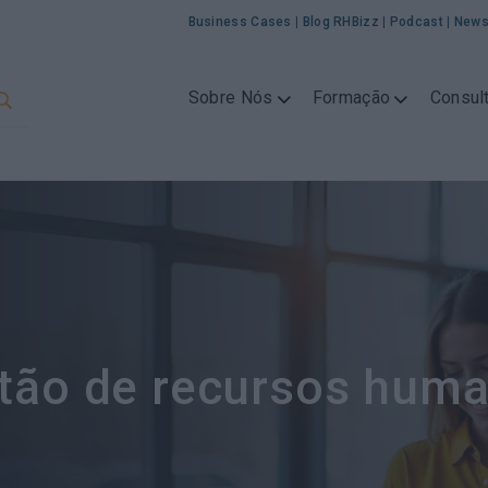
Business Cases
|
Blog RHBizz
|
Podcast
|
News
Sobre Nós
Formação
Consult
tão de recursos hum