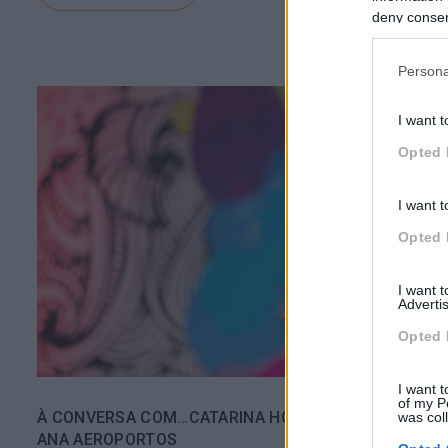
deny consent
in below Go
Persona
I want t
Opted 
I want t
Opted 
I want 
Advertis
Opted 
I want t
of my P
À CONVERSA COM…CATARINA HORTA, DIRETORA DE
was col
ANA AEROPORTOS