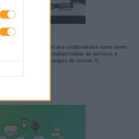
LHO
porativas que permitem aos colaboradores nunca terem
balho para aceder a uma multiplicidade de serviços, a
centros de inovação e espaços de cowork. O…