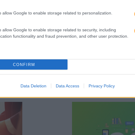
o allow Google to enable storage related to personalization.
o allow Google to enable storage related to security, including
MPLOYEE EXPERIENCE?
O NOVO DESIGN DO TRABA
cation functionality and fraud prevention, and other user protection.
ez nos últimos dez anos já
Desde pequenas cidades cor
nsformou a forma como os
que sair do seu local de tra
incubadoras, aceleradores, 
CONFIRM
LEIA MAIS
Data Deletion
Data Access
Privacy Policy