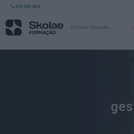
210 033 800
ges