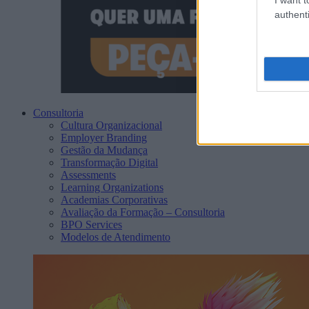
authenti
Consultoria
Cultura Organizacional
Employer Branding
Gestão da Mudança
Transformação Digital
Assessments
Learning Organizations
Academias Corporativas
Avaliação da Formação – Consultoria
BPO Services
Modelos de Atendimento