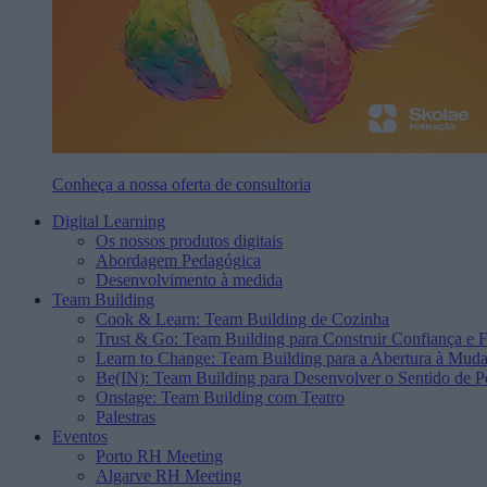
Conheça a nossa oferta de consultoria
Digital Learning
Os nossos produtos digitais
Abordagem Pedagógica
Desenvolvimento à medida
Team Building
Cook & Learn: Team Building de Cozinha
Trust & Go: Team Building para Construir Confiança e F
Learn to Change: Team Building para a Abertura à Mud
Be(IN): Team Building para Desenvolver o Sentido de P
Onstage: Team Building com Teatro
Palestras
Eventos
Porto RH Meeting
Algarve RH Meeting