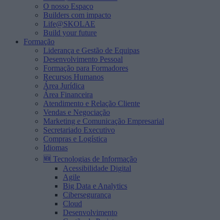
O nosso Espaço
Builders com impacto
Life@SKOLAE
Build your future
Formação
Liderança e Gestão de Equipas
Desenvolvimento Pessoal
Formação para Formadores
Recursos Humanos
Área Jurídica
Área Financeira
Atendimento e Relação Cliente
Vendas e Negociação
Marketing e Comunicação Empresarial
Secretariado Executivo
Compras e Logística
Idiomas
🆕 Tecnologias de Informação
Acessibilidade Digital
Agile
Big Data e Analytics
Cibersegurança
Cloud
Desenvolvimento