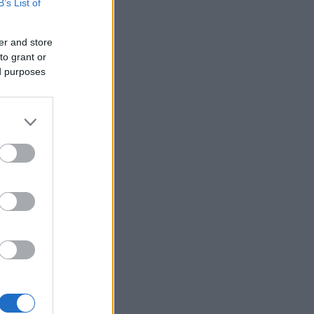
B’s List of
er and store
to grant or
ed purposes