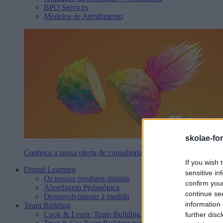
BPO Services
Modelos de Atendimento
skolae-fo
Conheça a nossa oferta de consultoria
If you wish 
Digital Learning
sensitive in
Os nossos produtos digitais
confirm you
Abordagem Pedagógica
continue se
Desenvolvimento à medida
information 
Team Building
Cook & Learn: Team Building de Cozinha
further disc