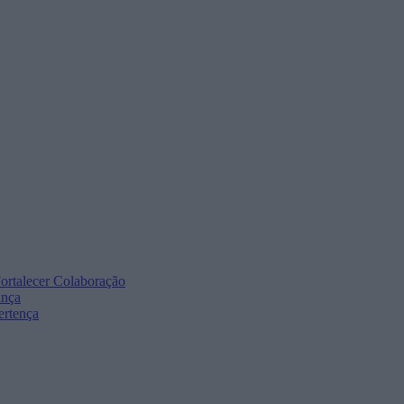
ortalecer Colaboração
ança
ertença