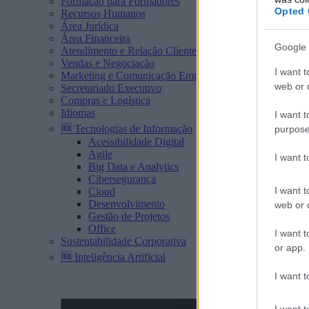
Formação para Formadores
Opted 
Recursos Humanos
Área Jurídica
Área Financeira
Google 
Atendimento e Relação Cliente
Vendas e Negociação
I want t
Marketing e Comunicação Empresarial
web or d
Secretariado Executivo
Compras e Logística
Idiomas
I want t
🆕 Tecnologias de Informação
purpose
Acessibilidade Digital
Agile
I want 
Big Data e Analytics
Cibersegurança
I want t
Cloud
Desenvolvimento
web or d
Gestão de Projetos
Office
I want t
Sustentabilidade Corporativa
or app.
🆕 Inteligência Artificial
I want t
I want t