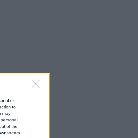
sonal or
ection to
ou may
 personal
out of the
 downstream