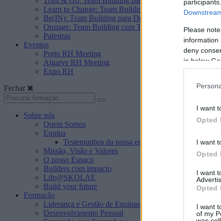
Trust & Go: Team Building para Construir Confiança e F
participants
Learn to Change: Team Building para a Abertura à Mud
Downstream 
Be(IN): Team Building para Desenvolver o Sentido de P
Onstage: Team Building com Teatro
Please note
Palestras
information 
Eventos
deny consent
Porto RH Meeting
in below Go
Algarve RH Meeting
Expo RH
Persona
Fechar
I want t
Sobre nós
Opted 
Quem Somos
Equipa
Testemunhos da nossa equipa
I want t
Missão, Visão e Valores
Opted 
O nosso Espaço
Builders com impacto
I want 
Life@SKOLAE
Advertis
Build your future
Opted 
Formação
Liderança e Gestão de Equipas
I want t
Desenvolvimento Pessoal
of my P
was col