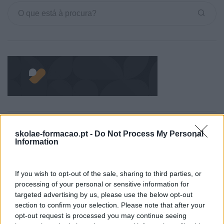
Categorias Blog
skolae-formacao.pt -
Do Not Process My Personal
Information
Aprendizagem
Artigo De Opinião
If you wish to opt-out of the sale, sharing to third parties, or
processing of your personal or sensitive information for
Atendimento E Relação Cliente
targeted advertising by us, please use the below opt-out
Comunicação
section to confirm your selection. Please note that after your
opt-out request is processed you may continue seeing
Cultura