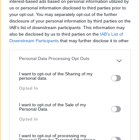
interest-based ads based on personal information utilized by
us or personal information disclosed to third parties prior to
Desenvolvimento
your opt-out. You may separately opt-out of the further
Desenvolvimento De Competências
disclosure of your personal information by third parties on the
IAB’s list of downstream participants. This information may
Entrevista
also be disclosed by us to third parties on the
IAB’s List of
Downstream Participants
that may further disclose it to other
Expo RH
third parties.
IA
Personal Data Processing Opt Outs
Please note that this website/app uses one or more Google
Inglês
services and may gather and store information including but
I want to opt-out of the Sharing of my
not limited to your visit or usage behaviour. You may click to
Interculturalidade
personal data.
grant or deny consent to Google and its third-party tags to
Keep In Mind
Opted In
use your data for below specified purposes in below Google
consent section.
Liderança
I want to opt-out of the Sale of my
Personal Data.
Mudança
Opted In
Perspetivas
Pessoas
I want to opt-out of processing my