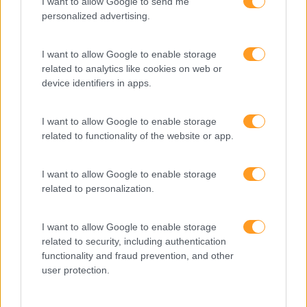
I want to allow Google to send me
personalized advertising.
Como usar a escuta
ativa para reter talento,
I want to allow Google to enable storage
melhorar o ambiente de
related to analytics like cookies on web or
trabalho e aumentar a
device identifiers in apps.
produtividade
I want to allow Google to enable storage
O futuro dos líderes é
related to functionality of the website or app.
decidir com base em
dados e os dados
exigem pensamento
I want to allow Google to enable storage
crítico
related to personalization.
I want to allow Google to enable storage
Fazer perguntas tira-nos
related to security, including authentication
do piloto automático
functionality and fraud prevention, and other
user protection.