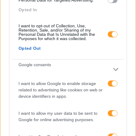
Personal Data for Targeted Advertising.
PORTO RH MEETING
Opted In
Recursos Humanos
Sem Categoria
I want to opt-out of Collection, Use,
Retention, Sale, and/or Sharing of my
Personal Data that Is Unrelated with the
Sustentabilidade
Purposes for which it was collected.
Team Building
Opted Out
Tecnologias De Informação
Google consents
Vendas E Negociação
I want to allow Google to enable storage
related to advertising like cookies on web or
device identifiers in apps.
Recentes
I want to allow my user data to be sent to
Google for online advertising purposes.
Feedback fora do
calendário