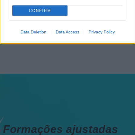
“Formação em IA para
meter a mão na massa”
CONFIRM
Raquel Rebelo, CEO da
SKOLAE Formação, fala
sobre a Academia de
Data Deletion
Data Access
Privacy Policy
Verão
Formações ajustadas