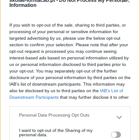
skolae-formacao.pt -
Do Not Process My Personal
Entrevista
Information
Expo RH
If you wish to opt-out of the sale, sharing to third parties, or
IA
processing of your personal or sensitive information for
targeted advertising by us, please use the below opt-out
Inglês
section to confirm your selection. Please note that after your
Interculturalidade
opt-out request is processed you may continue seeing
interest-based ads based on personal information utilized by
Keep In Mind
us or personal information disclosed to third parties prior to
your opt-out. You may separately opt-out of the further
Liderança
disclosure of your personal information by third parties on the
Mudança
IAB’s list of downstream participants. This information may
also be disclosed by us to third parties on the
IAB’s List of
Perspetivas
Downstream Participants
that may further disclose it to other
third parties.
Pessoas
Personal Data Processing Opt Outs
PORTO RH MEETING
Please note that this website/app uses one or more Google
services and may gather and store information including but
Recursos Humanos
I want to opt-out of the Sharing of my
not limited to your visit or usage behaviour. You may click to
personal data.
grant or deny consent to Google and its third-party tags to