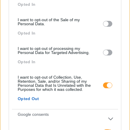
Sem Categoria
Opted In
use your data for below specified purposes in below Google
Sustentabilidade
consent section.
I want to opt-out of the Sale of my
Team Building
Personal Data.
Tecnologias De Informação
Opted In
Vendas E Negociação
I want to opt-out of processing my
Personal Data for Targeted Advertising.
Opted In
Recentes
I want to opt-out of Collection, Use,
Retention, Sale, and/or Sharing of my
Personal Data that Is Unrelated with the
Purposes for which it was collected.
Feedback fora do
calendário
Opted Out
Google consents
Como usar a escuta
ativa para reter talento,