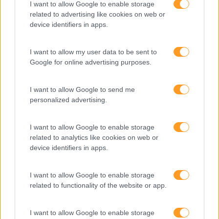
melhorar o ambiente de
I want to allow Google to enable storage
related to advertising like cookies on web or
trabalho e aumentar a
device identifiers in apps.
produtividade
O futuro dos líderes é
I want to allow my user data to be sent to
decidir com base em
Google for online advertising purposes.
dados e os dados
exigem pensamento
I want to allow Google to send me
crítico
personalized advertising.
I want to allow Google to enable storage
Fazer perguntas tira-nos
related to analytics like cookies on web or
do piloto automático
device identifiers in apps.
I want to allow Google to enable storage
“Formação em IA para
related to functionality of the website or app.
meter a mão na massa”
Raquel Rebelo, CEO da
SKOLAE Formação, fala
I want to allow Google to enable storage