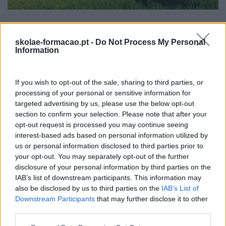
É ALTURA DE ACABAR COM O OPEN SPACE?
skolae-formacao.pt -
Do Not Process My Personal
Há muitos anos que a maioria das empresas adotaram a
Information
estratégia de trabalhar em open space: promove a
colaboração, relações positivas, a criatividade e a
comunicação entre colaboradores, dizem, mas em 2016
If you wish to opt-out of the sale, sharing to third parties, or
são cada vez…
processing of your personal or sensitive information for
targeted advertising by us, please use the below opt-out
section to confirm your selection. Please note that after your
LEIA MAIS
opt-out request is processed you may continue seeing
interest-based ads based on personal information utilized by
us or personal information disclosed to third parties prior to
your opt-out. You may separately opt-out of the further
disclosure of your personal information by third parties on the
IAB’s list of downstream participants. This information may
also be disclosed by us to third parties on the
IAB’s List of
Downstream Participants
that may further disclose it to other
third parties.