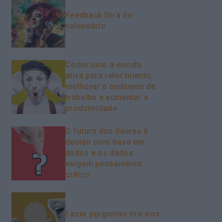
Feedback fora do
calendário
Como usar a escuta
ativa para reter talento,
melhorar o ambiente de
trabalho e aumentar a
produtividade
O futuro dos líderes é
decidir com base em
dados e os dados
exigem pensamento
crítico
Fazer perguntas tira-nos