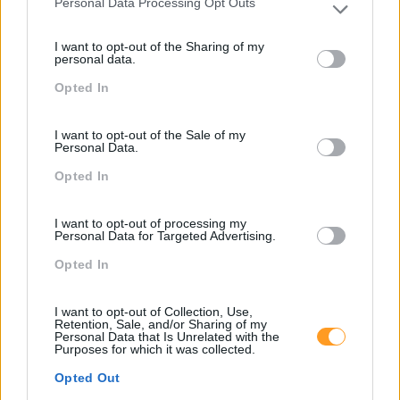
Personal Data Processing Opt Outs
Please note that this website/app uses one or more Google
services and may gather and store information including but
I want to opt-out of the Sharing of my
not limited to your visit or usage behaviour. You may click to
personal data.
grant or deny consent to Google and its third-party tags to
Opted In
use your data for below specified purposes in below Google
consent section.
I want to opt-out of the Sale of my
Personal Data.
O NOVO DIRETOR DE RECURSOS HUMANOS: QUE
COMPETÊNCIAS SÃO ESPERADAS?
Opted In
Que competências deve ter um bom diretor de Recursos
Humanos? De acordo com o estudo ‘The New Corporate
I want to opt-out of processing my
Personal Data for Targeted Advertising.
HR Director – 20 tips and 20 skills’, recentemente
publicado pela Meta4, a resposta não é simples….
Opted In
I want to opt-out of Collection, Use,
LEIA MAIS
Retention, Sale, and/or Sharing of my
Personal Data that Is Unrelated with the
Purposes for which it was collected.
Opted Out