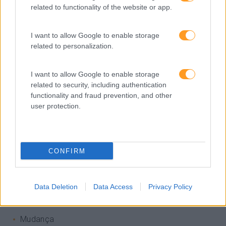
Atendimento E Relação Cliente
related to functionality of the website or app.
Comunicação
I want to allow Google to enable storage
Cultura
related to personalization.
Desenvolvimento
Desenvolvimento De Competências
I want to allow Google to enable storage
related to security, including authentication
Entrevista
functionality and fraud prevention, and other
user protection.
Expo RH
IA
Inglês
CONFIRM
Interculturalidade
Keep In Mind
Data Deletion
Data Access
Privacy Policy
Liderança
Mudança