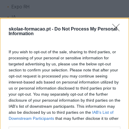
Expo RH
IA
Inglês
skolae-formacao.pt -
Do Not Process My Personal
Information
Interculturalidade
Keep In Mind
If you wish to opt-out of the sale, sharing to third parties, or
processing of your personal or sensitive information for
Liderança
targeted advertising by us, please use the below opt-out
Mudança
section to confirm your selection. Please note that after your
opt-out request is processed you may continue seeing
Perspetivas
interest-based ads based on personal information utilized by
us or personal information disclosed to third parties prior to
Pessoas
your opt-out. You may separately opt-out of the further
PORTO RH MEETING
disclosure of your personal information by third parties on the
IAB’s list of downstream participants. This information may
Recursos Humanos
also be disclosed by us to third parties on the
IAB’s List of
Downstream Participants
that may further disclose it to other
Sem Categoria
third parties.