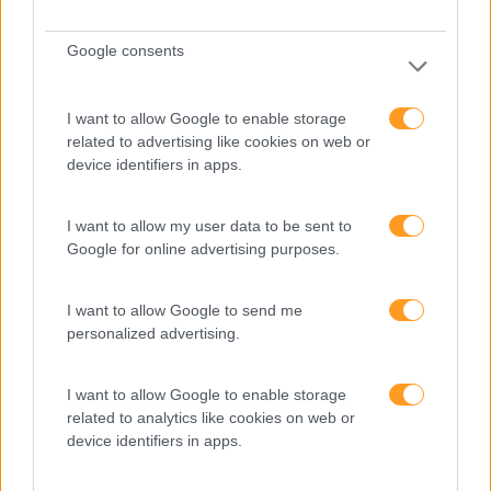
trabalho e aumentar a
produtividade
Google consents
O futuro dos líderes é
decidir com base em
I want to allow Google to enable storage
dados e os dados
related to advertising like cookies on web or
exigem pensamento
device identifiers in apps.
crítico
I want to allow my user data to be sent to
Google for online advertising purposes.
Fazer perguntas tira-nos
do piloto automático
I want to allow Google to send me
personalized advertising.
“Formação em IA para
meter a mão na massa”
I want to allow Google to enable storage
Raquel Rebelo, CEO da
related to analytics like cookies on web or
SKOLAE Formação, fala
device identifiers in apps.
sobre a Academia de
Verão