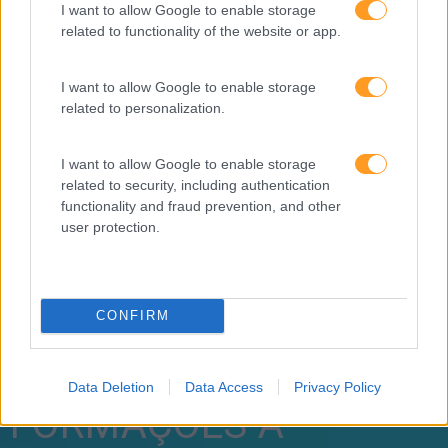
I want to allow Google to enable storage
related to functionality of the website or app.
I want to allow Google to enable storage
related to personalization.
I want to allow Google to enable storage
related to security, including authentication
functionality and fraud prevention, and other
user protection.
Formações ajustadas
CONFIRM
ao seu negócio
Data Deletion
Data Access
Privacy Policy
FORMAÇÕES À