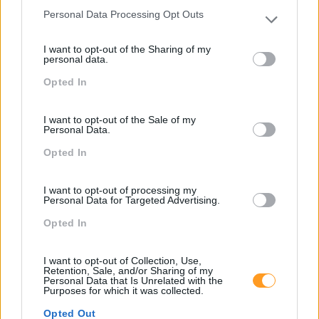
Sustentabilidade
Personal Data Processing Opt Outs
Please note that this website/app uses one or more Google
Team Building
services and may gather and store information including but
I want to opt-out of the Sharing of my
not limited to your visit or usage behaviour. You may click to
Tecnologias De Informação
personal data.
grant or deny consent to Google and its third-party tags to
Vendas E Negociação
Opted In
use your data for below specified purposes in below Google
consent section.
I want to opt-out of the Sale of my
Personal Data.
Recentes
Opted In
I want to opt-out of processing my
Personal Data for Targeted Advertising.
Feedback fora do
calendário
Opted In
I want to opt-out of Collection, Use,
Retention, Sale, and/or Sharing of my
Como usar a escuta
Personal Data that Is Unrelated with the
ativa para reter talento,
Purposes for which it was collected.
melhorar o ambiente de
Opted Out