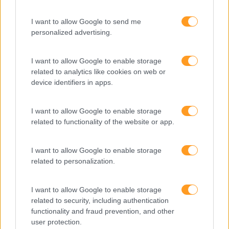
Feedback fora do
I want to allow Google to send me
calendário
personalized advertising.
I want to allow Google to enable storage
Como usar a escuta
related to analytics like cookies on web or
ativa para reter talento,
device identifiers in apps.
melhorar o ambiente de
trabalho e aumentar a
produtividade
I want to allow Google to enable storage
related to functionality of the website or app.
O futuro dos líderes é
decidir com base em
I want to allow Google to enable storage
dados e os dados
related to personalization.
exigem pensamento
crítico
I want to allow Google to enable storage
related to security, including authentication
functionality and fraud prevention, and other
Fazer perguntas tira-nos
user protection.