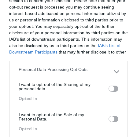
Atendimento E Relação Cliente
section to confirm your selection. Please note that after your
opt-out request is processed you may continue seeing
Comunicação
interest-based ads based on personal information utilized by
us or personal information disclosed to third parties prior to
Cultura
your opt-out. You may separately opt-out of the further
disclosure of your personal information by third parties on the
Desenvolvimento
IAB’s list of downstream participants. This information may
Desenvolvimento De Competências
also be disclosed by us to third parties on the
IAB’s List of
Downstream Participants
that may further disclose it to other
Entrevista
third parties.
Expo RH
Personal Data Processing Opt Outs
Please note that this website/app uses one or more Google
IA
services and may gather and store information including but
I want to opt-out of the Sharing of my
not limited to your visit or usage behaviour. You may click to
Inglês
personal data.
grant or deny consent to Google and its third-party tags to
Opted In
Interculturalidade
use your data for below specified purposes in below Google
consent section.
Keep In Mind
I want to opt-out of the Sale of my
Personal Data.
Liderança
Opted In
Mudança