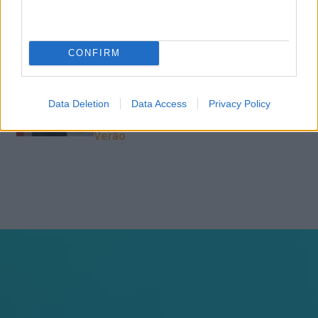
do piloto automático
CONFIRM
“Formação em IA para
meter a mão na massa”
Raquel Rebelo, CEO da
Data Deletion
Data Access
Privacy Policy
SKOLAE Formação, fala
sobre a Academia de
Verão