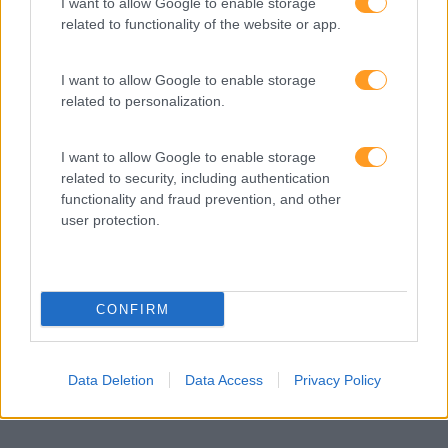
I want to allow Google to enable storage
related to functionality of the website or app.
I want to allow Google to enable storage
related to personalization.
I want to allow Google to enable storage
related to security, including authentication
ESTAS SÃO AS COMPETÊNCIAS QUE AS EMPRESAS
functionality and fraud prevention, and other
VÃO PROCURAR ESTE ANO
user protection.
O LinkedIn já publicou, como habitual, aquelas que serão
as ‘Top Skills’ de 2019. Através de uma análise aos
anúncios feitos na sua plataforma e ao que dizem os
profissionais, a rede social acredita que…
CONFIRM
LEIA MAIS
Data Deletion
Data Access
Privacy Policy