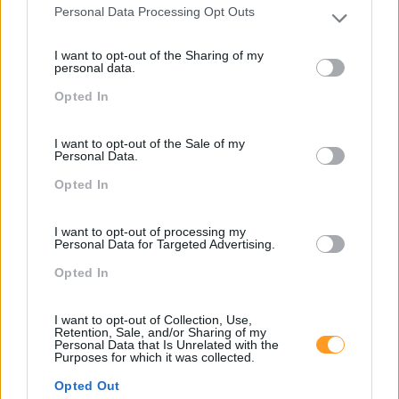
Uma das consequências mais óbvias desta pandemia é
Personal Data Processing Opt Outs
que a transformação digital será um imperativo ainda
Please note that this website/app uses one or more Google
services and may gather and store information including but
maior para a maioria das organizações. Mas ao contrário
I want to opt-out of the Sharing of my
not limited to your visit or usage behaviour. You may click to
do que se possa pensar, a transformação digital tem
personal data.
grant or deny consent to Google and its third-party tags to
mais…
Opted In
use your data for below specified purposes in below Google
consent section.
LEIA MAIS
I want to opt-out of the Sale of my
Personal Data.
Opted In
I want to opt-out of processing my
Personal Data for Targeted Advertising.
Opted In
I want to opt-out of Collection, Use,
Retention, Sale, and/or Sharing of my
Personal Data that Is Unrelated with the
Purposes for which it was collected.
Opted Out