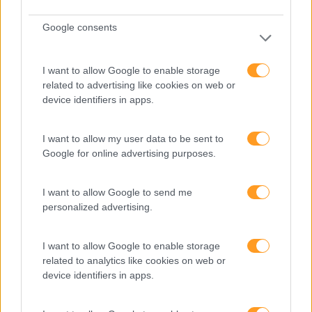
Google consents
FORMAÇÃO CONTÍNUA: A SOLUÇÃO PARA O GAP DE
COMPETÊNCIAS TECNOLÓGICAS?
I want to allow Google to enable storage
related to advertising like cookies on web or
Que o futuro é digital, já todos sabemos. Contudo, a
device identifiers in apps.
grande maioria dos Chief Information Officers (CIO) e
dos líderes na área de IT revelam ter dificuldade em
I want to allow my user data to be sent to
contratar pessoas com as competências adequadas. A…
Google for online advertising purposes.
LEIA MAIS
I want to allow Google to send me
personalized advertising.
I want to allow Google to enable storage
related to analytics like cookies on web or
device identifiers in apps.