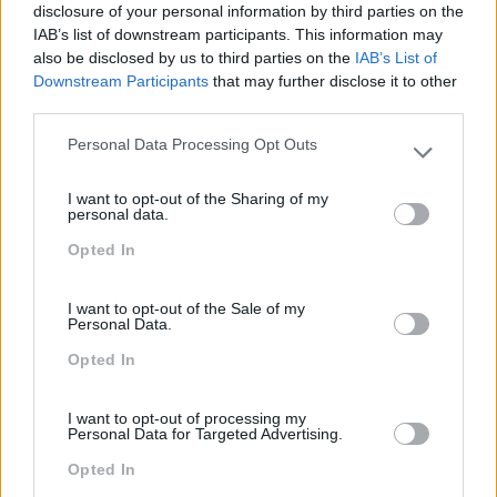
Sustentabilidade
disclosure of your personal information by third parties on the
IAB’s list of downstream participants. This information may
Team Building
also be disclosed by us to third parties on the
IAB’s List of
Downstream Participants
that may further disclose it to other
Tecnologias De Informação
third parties.
Vendas E Negociação
Personal Data Processing Opt Outs
Please note that this website/app uses one or more Google
services and may gather and store information including but
I want to opt-out of the Sharing of my
not limited to your visit or usage behaviour. You may click to
personal data.
Recentes
grant or deny consent to Google and its third-party tags to
Opted In
use your data for below specified purposes in below Google
consent section.
I want to opt-out of the Sale of my
Feedback fora do
Personal Data.
calendário
Opted In
I want to opt-out of processing my
Como usar a escuta
Personal Data for Targeted Advertising.
ativa para reter talento,
Opted In
melhorar o ambiente de