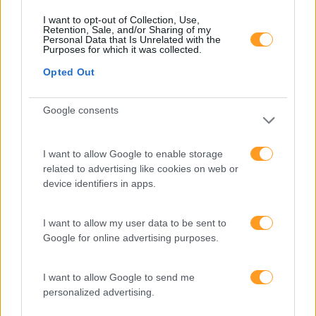
trabalho e aumentar a
produtividade
I want to opt-out of Collection, Use,
Retention, Sale, and/or Sharing of my
Personal Data that Is Unrelated with the
O futuro dos líderes é
Purposes for which it was collected.
decidir com base em
Opted Out
dados e os dados
exigem pensamento
Google consents
crítico
I want to allow Google to enable storage
Fazer perguntas tira-nos
related to advertising like cookies on web or
do piloto automático
device identifiers in apps.
I want to allow my user data to be sent to
“Formação em IA para
Google for online advertising purposes.
meter a mão na massa”
Raquel Rebelo, CEO da
I want to allow Google to send me
SKOLAE Formação, fala
personalized advertising.
sobre a Academia de
Verão