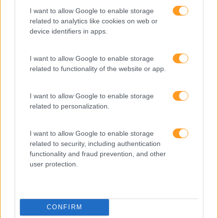
I want to allow Google to enable storage
related to analytics like cookies on web or
device identifiers in apps.
I want to allow Google to enable storage
related to functionality of the website or app.
I want to allow Google to enable storage
related to personalization.
I want to allow Google to enable storage
related to security, including authentication
Formações ajustadas
functionality and fraud prevention, and other
user protection.
ao seu negócio
FORMAÇÕES À
CONFIRM