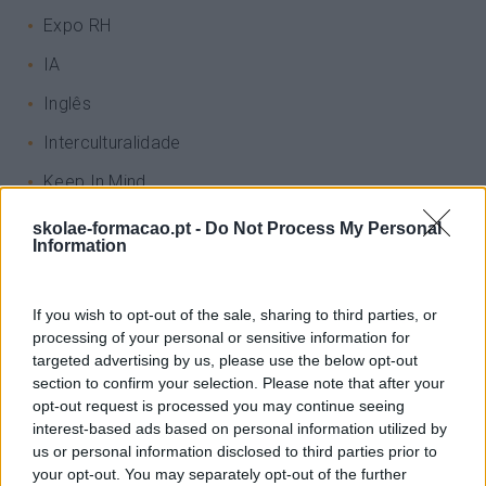
Expo RH
IA
Inglês
Interculturalidade
Keep In Mind
Liderança
skolae-formacao.pt -
Do Not Process My Personal
Information
Mudança
Perspetivas
If you wish to opt-out of the sale, sharing to third parties, or
Pessoas
processing of your personal or sensitive information for
targeted advertising by us, please use the below opt-out
PORTO RH MEETING
section to confirm your selection. Please note that after your
opt-out request is processed you may continue seeing
Recursos Humanos
interest-based ads based on personal information utilized by
us or personal information disclosed to third parties prior to
Sem Categoria
your opt-out. You may separately opt-out of the further