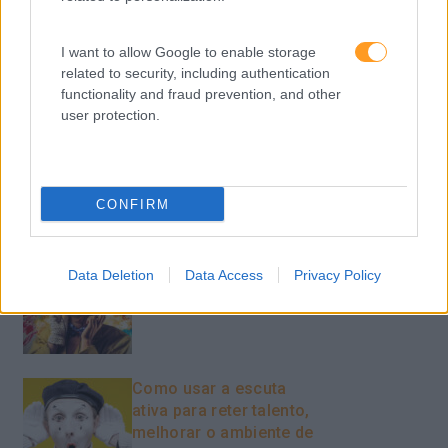
Sustentabilidade
Team Building
I want to allow Google to enable storage
related to security, including authentication
Tecnologias De Informação
functionality and fraud prevention, and other
user protection.
Vendas E Negociação
CONFIRM
Recentes
Data Deletion
Data Access
Privacy Policy
Feedback fora do
calendário
Como usar a escuta
ativa para reter talento,
melhorar o ambiente de