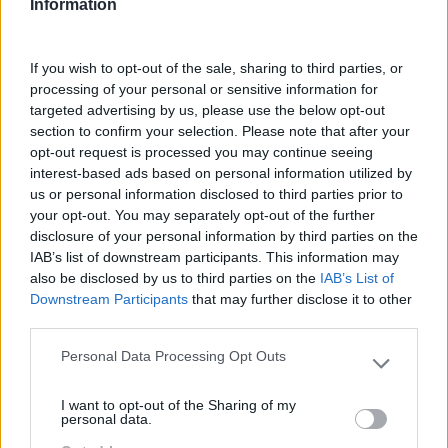
Information
UM PROBLEMA DE ‘TODOS’: A SAÚDE MENTAL E A
RESPONSABILIDADE DAS ORGANIZAÇÕES
If you wish to opt-out of the sale, sharing to third parties, or
90% dos colaboradores já viveram problemas de saúde
processing of your personal or sensitive information for
mental, seja a nível pessoal ou através de pessoas que
targeted advertising by us, please use the below opt-out
lhe são próximas. Os dados constam do estudo ‘It’s not 1
section to confirm your selection. Please note that after your
in 4: It’s all of us’,…
opt-out request is processed you may continue seeing
interest-based ads based on personal information utilized by
us or personal information disclosed to third parties prior to
your opt-out. You may separately opt-out of the further
LEIA MAIS
disclosure of your personal information by third parties on the
IAB’s list of downstream participants. This information may
also be disclosed by us to third parties on the
IAB’s List of
Downstream Participants
that may further disclose it to other
Pesquisa
third parties.
Personal Data Processing Opt Outs
Please note that this website/app uses one or more Google
services and may gather and store information including but
I want to opt-out of the Sharing of my
not limited to your visit or usage behaviour. You may click to
personal data.
grant or deny consent to Google and its third-party tags to