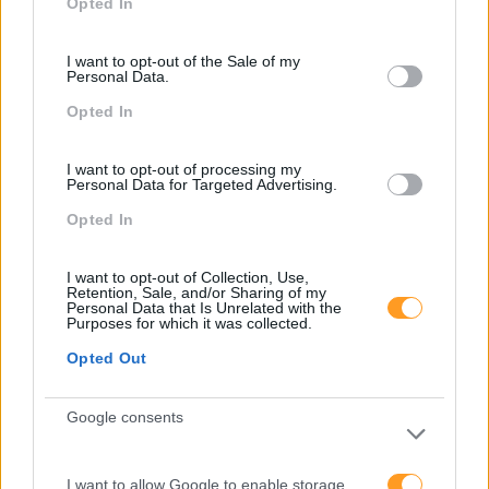
Opted In
use your data for below specified purposes in below Google
consent section.
I want to opt-out of the Sale of my
Personal Data.
Opted In
Categorias Blog
I want to opt-out of processing my
Personal Data for Targeted Advertising.
Aprendizagem
Opted In
Artigo De Opinião
I want to opt-out of Collection, Use,
Atendimento E Relação Cliente
Retention, Sale, and/or Sharing of my
Personal Data that Is Unrelated with the
Comunicação
Purposes for which it was collected.
Opted Out
Cultura
Desenvolvimento
Google consents
Desenvolvimento De Competências
Entrevista
I want to allow Google to enable storage