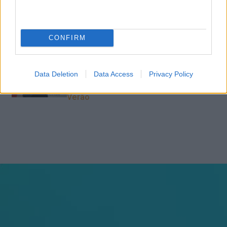
do piloto automático
CONFIRM
“Formação em IA para
meter a mão na massa”
Raquel Rebelo, CEO da
Data Deletion
Data Access
Privacy Policy
SKOLAE Formação, fala
sobre a Academia de
Verão