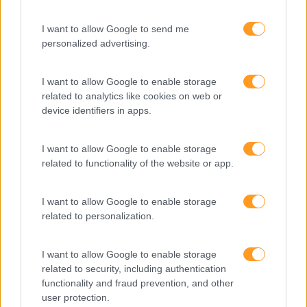
Feedback fora do
I want to allow Google to send me
calendário
personalized advertising.
I want to allow Google to enable storage
Como usar a escuta
related to analytics like cookies on web or
ativa para reter talento,
device identifiers in apps.
melhorar o ambiente de
trabalho e aumentar a
produtividade
I want to allow Google to enable storage
related to functionality of the website or app.
O futuro dos líderes é
decidir com base em
I want to allow Google to enable storage
dados e os dados
related to personalization.
exigem pensamento
crítico
I want to allow Google to enable storage
related to security, including authentication
functionality and fraud prevention, and other
Fazer perguntas tira-nos
user protection.