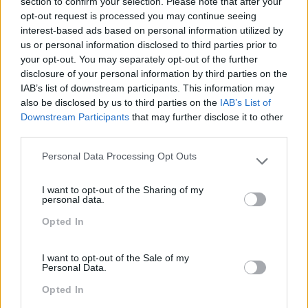
Atendimento E Relação Cliente
section to confirm your selection. Please note that after your
opt-out request is processed you may continue seeing
Comunicação
interest-based ads based on personal information utilized by
us or personal information disclosed to third parties prior to
Cultura
your opt-out. You may separately opt-out of the further
disclosure of your personal information by third parties on the
Desenvolvimento
IAB’s list of downstream participants. This information may
Desenvolvimento De Competências
also be disclosed by us to third parties on the
IAB’s List of
Downstream Participants
that may further disclose it to other
Entrevista
third parties.
Expo RH
Personal Data Processing Opt Outs
Please note that this website/app uses one or more Google
IA
services and may gather and store information including but
I want to opt-out of the Sharing of my
not limited to your visit or usage behaviour. You may click to
Inglês
personal data.
grant or deny consent to Google and its third-party tags to
Opted In
Interculturalidade
use your data for below specified purposes in below Google
consent section.
Keep In Mind
I want to opt-out of the Sale of my
Personal Data.
Liderança
Opted In
Mudança